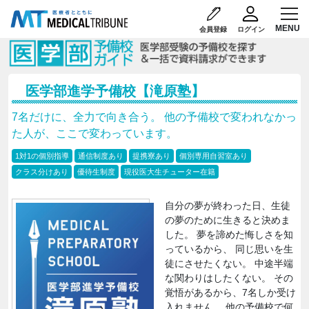
会員登録
ログイン
医学部進学予備校【滝原塾】
7名だけに、全力で向き合う。 他の予備校で変われなかっ
た人が、ここで変わっています。
1対1の個別指導
通信制度あり
提携寮あり
個別専用自習室あり
クラス分けあり
優待生制度
現役医大生チューター在籍
自分の夢が終わった日、生徒
の夢のために生きると決めま
した。 夢を諦めた悔しさを知
っているから、 同じ思いを生
徒にさせたくない。 中途半端
な関わりはしたくない。 その
覚悟があるから、7名しか受け
入れません。 他の予備校で何