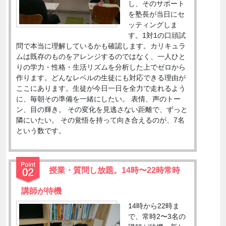
し、そのサポート
を塾長が当日にセ
ッティングしま
す。1対1の口頭試
問で本当に理解しているかも確認します。カリキュラ
ムは既存のものをアレンジするのではなく、一人ひと
りの学力・性格・生活リズムを分析した上でゼロから
作ります。どんなレベルの生徒にも対応できる理由が
ここにあります。生徒が今日一日を全力で走れるよう
に、毎朝その準備を一緒にしたい。 表情、声のトー
ン、目の輝き。 その変化を見逃さない距離で、ずっと
隣にいたい。 その覚悟を持って向き合えるのが、7名
という数です。
授業・質問し放題。14時〜22時常時
講師が待機
14時から22時ま
で、常時2〜3名の