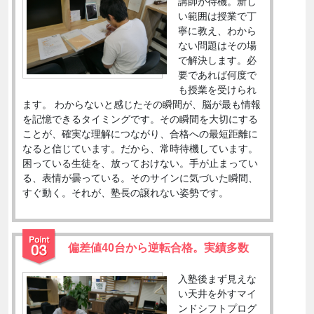
講師が待機。新し
い範囲は授業で丁
寧に教え、わから
ない問題はその場
で解決します。必
要であれば何度で
も授業を受けられ
ます。 わからないと感じたその瞬間が、脳が最も情報
を記憶できるタイミングです。その瞬間を大切にする
ことが、確実な理解につながり、合格への最短距離に
なると信じています。だから、常時待機しています。
困っている生徒を、放っておけない。手が止まってい
る、表情が曇っている。そのサインに気づいた瞬間、
すぐ動く。それが、塾長の譲れない姿勢です。
偏差値40台から逆転合格。実績多数
入塾後まず見えな
い天井を外すマイ
ンドシフトプログ