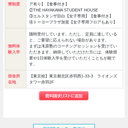
寮制度
ア有り】【食事付き】
②THE HAYAKAWA STUDENT HOUSE
③エルスタンザ目白【女子専用】【食事付き】
④トーヨープラザ加賀【女子専用フロアもあり】
随時受付しています。ただし、定員に達している
と、ご要望に応えられない場合があります。
無料体
まずは滝原塾のコーチングセッションを受けてい
験入学
ただきます。納得していただけた方には、体験授
業や1日体験入学を受けていただくこともが能で
す。
校舎所
【東京校】東京都北区赤羽西1-33-3 ライオンズ
在地
タワー赤羽2F