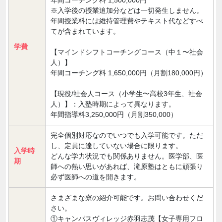
年間コーチング料 1,500,000円
※入学後の授業追加分などは一切発生しません。
年間授業料には維持管理費やテキスト代などすべ
てが含まれています。
学費
【マインドシフトコーチングコース（中１〜社会
人）】
年間コーチング料 1,650,000円（月割180,000円）
【現役/社会人コース（小学生〜高校3年生、社会
人）】：入塾時期によって異なります。
年間指導料3,250,000円（月割350,000）
完全個別対応なのでいつでも入学可能です。ただ
し、定員に達していない場合に限ります。
入学時
どんな学力状況でも関係ありません。医学部、医
期
師への熱い思いがあれば、滝原塾はともに頑張り
必ず医師への道を開きます。
さまざまな寮の紹介可能です。お問い合わせくだ
さい。
①キャンパスヴィレッジ赤羽志茂【女子専用フロ