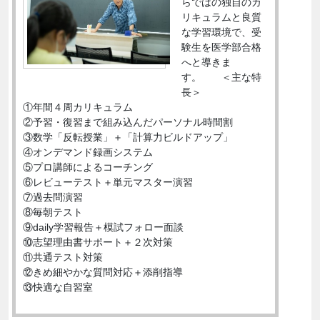
らではの独自のカ
リキュラムと良質
な学習環境で、受
験生を医学部合格
へと導きま
す。 ＜主な特
長＞
①年間４周カリキュラム
②予習・復習まで組み込んだパーソナル時間割
③数学「反転授業」＋「計算力ビルドアップ」
④オンデマンド録画システム
⑤プロ講師によるコーチング
⑥レビューテスト＋単元マスター演習
⑦過去問演習
⑧毎朝テスト
⑨daily学習報告＋模試フォロー面談
⑩志望理由書サポート＋２次対策
⑪共通テスト対策
⑫きめ細やかな質問対応＋添削指導
⑬快適な自習室