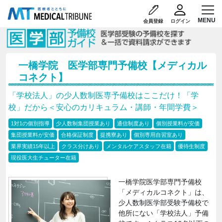
会員登録
ログイン
一橋学院 医学部専門予備校【メディカル
コネクト】
「学校法人」の少人数制医専予備校はここだけ！「学
校」だから＜安心のカリキュラム・講師・年間学費＞
1対1の個別指導
少人数制集団授業あり
通信制度あり
個別授業料が安価
集団授業料が安価
合格保証制度
提携寮あり
個別専用自習室あり
業界実績15年以上
クラス分けあり
メンタルケアスタッフ在籍
優待生制度
現役医大生チューター在籍
一橋学院医学部専門予備校
「メディカルコネクト」は、
少人数制医学部受験予備校で
他所にない「学校法人」予備