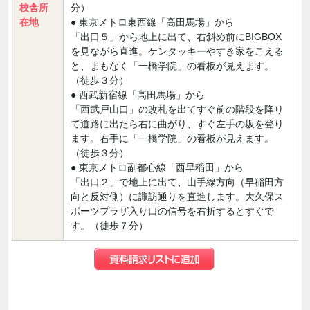
校舎所
分）
在地
● 東京メトロ東西線「高田馬場」から
「出口５」から地上に出て、右斜め前にBIGBOX
を見ながら直進。ケンタッキーやすき家をこえる
と、まもなく「一橋学院」の看板が見えます。
（徒歩３分）
● 西武新宿線「高田馬場」から
「西武戸山口」の改札を出てすぐ前の階段を降り
て道路に出たら右に曲がり、すぐ左手の坂を登り
ます。右手に「一橋学院」の看板が見えます。
（徒歩３分）
● 東京メトロ副都心線「西早稲田」から
「出口２」で地上に出て、山手線方向（早稲田方
向と反対側）に諏訪通りを直進します。大久保ス
ポーツプラザ入り口の信号を右折するとすぐで
す。（徒歩７分）