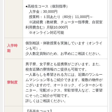
●高校生コース（個別指導）
入学金：30,000円
授業料：１回あたり（80分）11,000円～
※諸経費（教材費、チューター指導費、自習室
利用費含む）月額10,000円
※オンライン対応可能
個別相談・体験授業を実施しています（オンライ
入学時
ンも可）。
期
少人数定員制のため、お早めにご相談ください。
男子寮、女子寮とも提携寮がございます。また、
校舎近隣の寮情報のご提供も可能です。
一人暮らしを希望される方には、近隣のワンルー
ムマンション等もご紹介できます。複数の物件が
寮制度
ございますので、オートロック、インターホンモ
ニター、宅配ボックス、常駐管理人など、ご要望
にそったご紹介が可能です。
詳しくはご相談ください。
【高卒生コース】