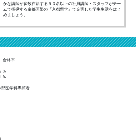
かな講師が多数在籍する５０名以上の社員講師・スタッフがチー
ムで指導する京都医塾の『京都留学』で充実した学生生活をはじ
めましょう。
科 合格率
９％
１％
医学部医学科専願者
）