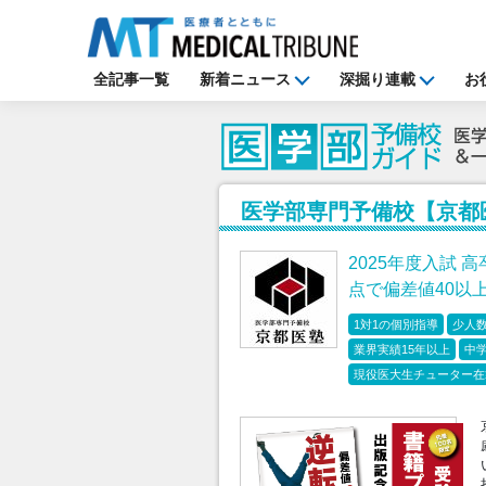
全記事一覧
新着ニュース
深掘り連載
お
医学部専門予備校【京都
2025年度入試 
点で偏差値40以
1対1の個別指導
少人
業界実績15年以上
中
現役医大生チューター在