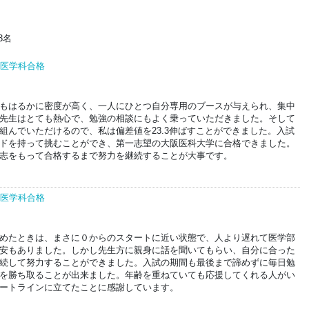
3名
部医学科合格
もはるかに密度が高く、一人にひとつ自分専用のブースが与えられ、集中
先生はとても熱心で、勉強の相談にもよく乗っていただきました。そして
組んでいただけるので、私は偏差値を23.3伸ばすことができました。入試
ドを持って挑むことができ、第一志望の大阪医科大学に合格できました。
志をもって合格するまで努力を継続することが大事です。
部医学科合格
めたときは、まさに０からのスタートに近い状態で、人より遅れて医学部
安もありました。しかし先生方に親身に話を聞いてもらい、自分に合った
続して努力することができました。入試の期間も最後まで諦めずに毎日勉
を勝ち取ることが出来ました。年齢を重ねていても応援してくれる人がい
ートラインに立てたことに感謝しています。