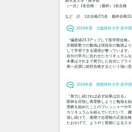
順天堂大学・医学部
（一次）1名合格・（最終）1名合格
など 計 1次合格271名 最終合格15
2019年度 大阪医科大学 医学
『偏差値23.3アップして医学部合格』
京都医塾での勉強は現役生の勉強より
して学習できる環境が整っています。
自分の学力に合わせたカリキュラムを
本番はそれまで努力した自分にプライ
第一志望に絶対合格するという強い意
2019年度 関西医科大学 医学
『努力し続ければ必ず結果は出る』
医師を目指し再受験しようと勉強を始
受験を始めたことのプレッシャーや不
カリキュラムを組んでいただいて、継
強し続けて、後期で志望校の正規合格
たおかげで、ようやく医師になるスタ