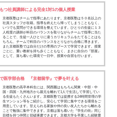
もつ社員講師による完全1対1の個人授業
京都医塾はチームで指導にあたります。京都医塾は５０名以上の
社員スタッフが在籍。指導を終えたら帰ってしまうこともなく、
いつでも質問ができる環境を整えています。ひとりの生徒に１３
人程度の講師が科目のバランスを取りながらチームで指導に当た
ることで、生徒一人ひとりに違うカリキュラムをたてることはも
ちろん、チームで科目のバランスをとりながら合格に導きます。
また京都医塾では自分だけの専用のブースで学習できます。授業
ごとに、重い教材を持ち歩くこともなく、まさに自分の『部屋』
として、落ち着いた環境で一日中、授業や自習を行います。
で医学部合格 『京都留学』で夢を叶える
京都医塾の高卒本科生には、関西圏はもちろん関東・中部・中
国・四国・九州地方から親元を離れて1人で生活して学習してい
る生徒もたくさんいます。京都医塾では提携する24時間管理の学
生マンション等をご紹介し、安心して学習に集中できる環境をご
用意しています。甘えられる家族や仲の良い友人たちから離れる
ことで勉強に集中できます。京都は落ち着いた『学生の街』同じ
目標を持つ仲間と切磋琢磨できます。京都大学を卒業した経験豊