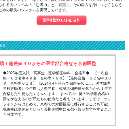
られる高いレベルの「思考力」と「知識」。その両方を身につけてもらう
ための最良のシステムを実現しています。
RES
績！偏差値４０からの医学部合格なら京都医塾
◆2025年度入試 高卒生 医学部医学科 合格率◆ 【一次合
格 ６２名中４９名 合格率７９％】【最終合格 ６２名中３８
名 合格率６１％】（2024年4月時点で偏差値40以上、医学部医
学科専願者）今年度も入塾当初、模試の偏差値が40台から１年で
合格した生徒もたくさんいます。 すべての生徒の医学部合格の
夢をかなえるのが私たちの使命だと考えています。まずは、オン
ラインからはじめて、京都での対面授業に移行することも可能。
現役生は夏休みといった長期休暇中に京都へ短期留学をすること
も可能です。