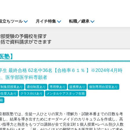
役立ちツール
月イチ特集
転職／継承
医塾】
高卒生 最終合格 62名中36名【合格率６１％ 】※2024年4月時
上、医学部医学科専願者
数制集団授業あり
通信制度あり
専用寮あり
提携寮あり
個別専用自習室あり
学生受入あり
クラス分けあり
メンタルケアスタッフ在籍
籍
京都医塾では、生徒一人ひとりの実力・理解力・試験本番までの日数を考
慮し、結果を導き出すためにオーダーメイドのカリキュラムを作成し、高
い指導力と熱意をもつプロ講師が全て完全1対１個人授業×レベル別少人数
授業を行います。「超」がつくほどの難関である医学部入試において求め