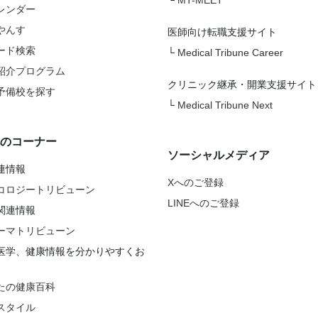
└
MT-MEET
レンダー
やんす
医師向け転職支援サイト
ード検索
└
Medical Tribune Career
紹介プログラム
クリニック継承・開業支援サイト
予備校を探す
└
Medical Tribune Next
のコーナー
ソーシャルメディア
連情報
Xへのご登録
コロジートリビューン
LINEへのご登録
関連情報
ーマトリビューン
医学、健康情報を分かりやすくお
たの健康百科
スタイル