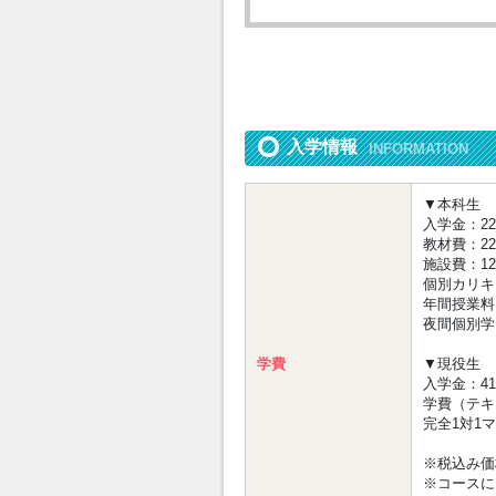
入学情報
INFORMATION
▼本科生
入学金：220
教材費：220,
施設費：121
個別カリキュ
年間授業料：8
夜間個別学習
学費
▼現役生
入学金：41
学費（テキス
完全1対1マ
※税込み価
※コースに