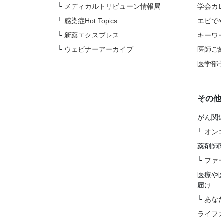
└
メディカルトリビューン情報局
学会カ
└
感染症Hot Topics
エビで
└
新薬エクスプレス
キーワ
└
ウェビナーアーカイブ
医師ご
医学部
その他
がん関
└
オン
薬剤師
└
ファ
医療や
届け
└
あな
ライフ