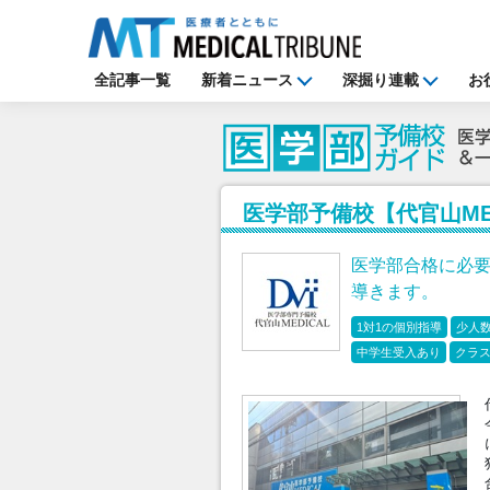
全記事一覧
新着ニュース
深掘り連載
お
医学部予備校【代官山MED
医学部合格に必要
導きます。
1対1の個別指導
少人
中学生受入あり
クラ