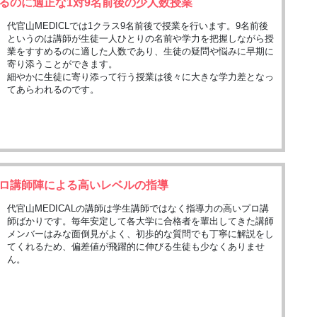
るのに適正な1対9名前後の少人数授業
代官山MEDICLでは1クラス9名前後で授業を行います。9名前後
というのは講師が生徒一人ひとりの名前や学力を把握しながら授
業をすすめるのに適した人数であり、生徒の疑問や悩みに早期に
寄り添うことができます。
細やかに生徒に寄り添って行う授業は後々に大きな学力差となっ
てあらわれるのです。
ロ講師陣による高いレベルの指導
代官山MEDICALの講師は学生講師ではなく指導力の高いプロ講
師ばかりです。毎年安定して各大学に合格者を輩出してきた講師
メンバーはみな面倒見がよく、初歩的な質問でも丁寧に解説をし
てくれるため、偏差値が飛躍的に伸びる生徒も少なくありませ
ん。