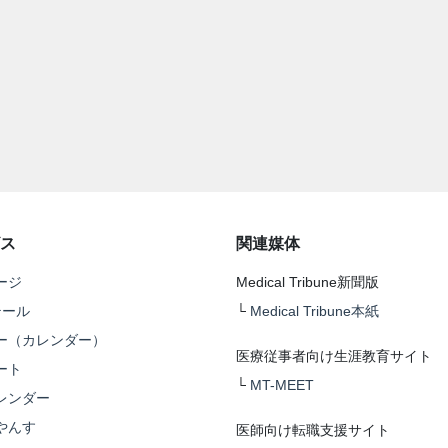
ス
関連媒体
ージ
Medical Tribune新聞版
テール
└
Medical Tribune本紙
ー（カレンダー）
医療従事者向け生涯教育サイト
ート
└
MT-MEET
レンダー
やんす
医師向け転職支援サイト