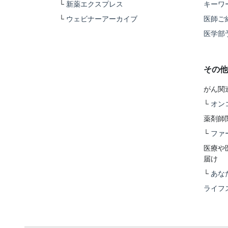
└
新薬エクスプレス
キーワ
└
ウェビナーアーカイブ
医師ご
医学部
その他
がん関
└
オン
薬剤師
└
ファ
医療や
届け
└
あな
ライフ