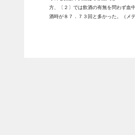
方、〔２〕では飲酒の有無を問わず血
酒時が８７．７３回と多かった。（メ