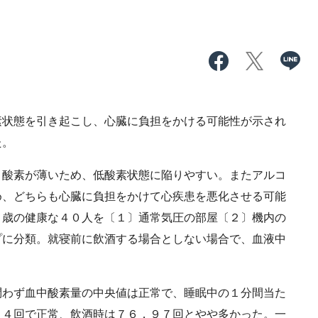
状態を引き起こし、心臓に負担をかける可能性が示され
た。
酸素が薄いため、低酸素状態に陥りやすい。またアルコ
め、どちらも心臓に負担をかけて心疾患を悪化させる可能
０歳の健康な４０人を〔１〕通常気圧の部屋〔２〕機内の
プに分類。就寝前に飲酒する場合としない場合で、血液中
わず血中酸素量の中央値は正常で、睡眠中の１分間当た
７４回で正常、飲酒時は７６．９７回とやや多かった。一