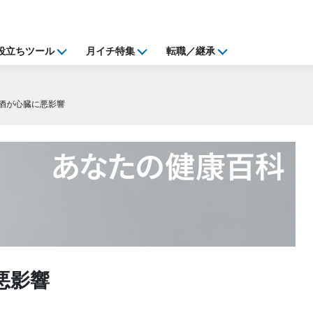
役立ちツール
月イチ特集
転職／継承
酒が心臓に悪影響
悪影響