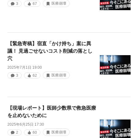
医療崩壊
3
67
【緊急寄稿】宿直「かけ持ち」案に異
議！ 見過ごせないコスト削減の落とし
穴
2025年7月1日 19:00
医療崩壊
3
62
【現場レポート】医師少数県で救急医療
を止めないために
2025年6月25日 17:30
医療崩壊
2
60