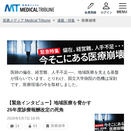
会員登録
ログイン
医療メディア Medical Tribune
連載・特集
医療崩壊
医師の偏在、経営難、人手不足──。地域医療を支える基盤
が揺らいでいます。とりわけ、国立大学病院の危機は深刻
です。医療現場の今を取材しました。
【緊急インタビュー】地域医療を脅かす
26年度診療報酬改定の死角
2026年5月7日 18:45
医療崩壊
19
83