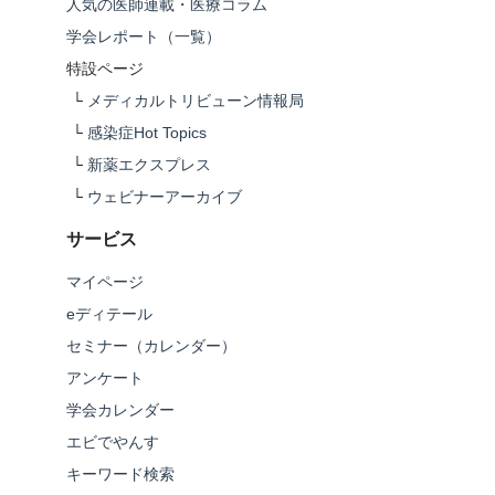
人気の医師連載・医療コラム
学会レポート（一覧）
特設ページ
└
メディカルトリビューン情報局
└
感染症Hot Topics
└
新薬エクスプレス
└
ウェビナーアーカイブ
サービス
マイページ
eディテール
セミナー（カレンダー）
アンケート
学会カレンダー
エビでやんす
キーワード検索