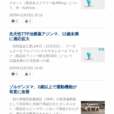
スタット（商品名エクテリー錠300mg）につい
て、米・KalVista …
2025年12月23日 15:10
0
0
先天性TTP治療薬アジンマ、12歳未満
に適応拡大
武田薬品工業は昨日（12月22日）、アパダ
ムターゼ アルファ/シナキサダムターゼ アルフ
ァ（商品名アジンマ静注用1500）について、
12歳未満の小児患者への適…
2025年12月23日 14:40
0
0
ゾルゲンスマ、2歳以上で運動機能が
有意に改善
初の脊髄性筋萎縮症（SMA）の疾患修飾薬
として2016年に米国で承認されたヌシネルセ
ン（商品名スピンラザ）に次いで承認されたの
が、遺伝子治療薬のオナセムノゲン…