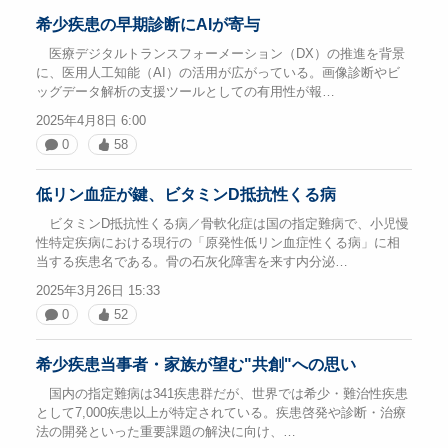
希少疾患の早期診断にAIが寄与
医療デジタルトランスフォーメーション（DX）の推進を背景
に、医用人工知能（AI）の活用が広がっている。画像診断やビ
ッグデータ解析の支援ツールとしての有用性が報…
2025年4月8日 6:00
0
58
低リン血症が鍵、ビタミンD抵抗性くる病
ビタミンD抵抗性くる病／骨軟化症は国の指定難病で、小児慢
性特定疾病における現行の「原発性低リン血症性くる病」に相
当する疾患名である。骨の石灰化障害を来す内分泌…
2025年3月26日 15:33
0
52
希少疾患当事者・家族が望む"共創"への思い
国内の指定難病は341疾患群だが、世界では希少・難治性疾患
として7,000疾患以上が特定されている。疾患啓発や診断・治療
法の開発といった重要課題の解決に向け、…