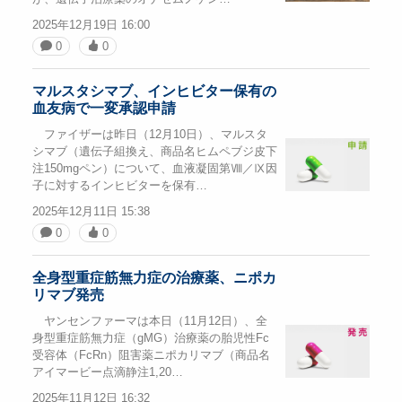
2025年12月19日 16:00
0
0
マルスタシマブ、インヒビター保有の
血友病で一変承認申請
ファイザーは昨日（12月10日）、マルスタ
シマブ（遺伝子組換え、商品名ヒムペブジ皮下
注150mgペン）について、血液凝固第Ⅷ／Ⅸ因
子に対するインヒビターを保有…
2025年12月11日 15:38
0
0
全身型重症筋無力症の治療薬、ニポカ
リマブ発売
ヤンセンファーマは本日（11月12日）、全
身型重症筋無力症（gMG）治療薬の胎児性Fc
受容体（FcRn）阻害薬ニポカリマブ（商品名
アイマービー点滴静注1,20…
2025年11月12日 16:32