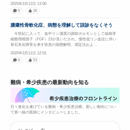
2025年3月12日 13:00
0
26
腫瘍性骨軟化症、病態を理解して誤診をなくそう
今世紀に入って、血中リン濃度の調節ホルモンとして線維芽
細胞増殖因子（FGF）23が見いだされ、慢性低リン血症に伴い
骨石灰化障害を来す疾患の病態解明、測定法およ…
2025年3月11日 12:01
0
53
難病・希少疾患の最新動向を知る
日々進化を遂げている難病・希少疾患治療。新しい動向につい
て第一線の医師にインタビューしました。