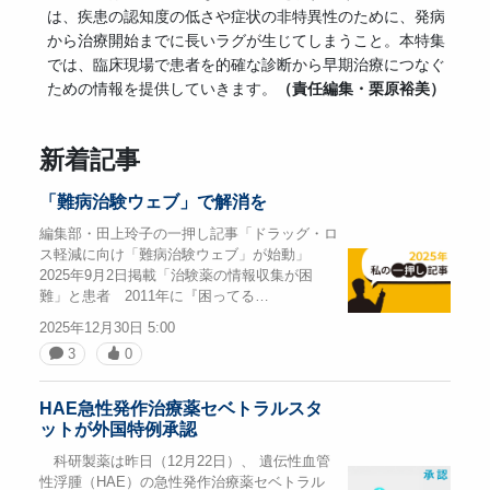
は、疾患の認知度の低さや症状の非特異性のために、発病
から治療開始までに長いラグが生じてしまうこと。本特集
では、臨床現場で患者を的確な診断から早期治療につなぐ
ための情報を提供していきます。
（責任編集・栗原裕美）
新着記事
「難病治験ウェブ」で解消を
編集部・田上玲子の一押し記事「ドラッグ・ロ
ス軽減に向け「難病治験ウェブ」が始動」
2025年9月2日掲載「治験薬の情報収集が困
難」と患者 2011年に『困ってる…
2025年12月30日 5:00
3
0
HAE急性発作治療薬セベトラルスタ
ットが外国特例承認
科研製薬は昨日（12月22日）、 遺伝性血管
性浮腫（HAE）の急性発作治療薬セベトラル