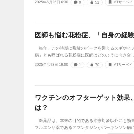
2025年6月26日 6:30
MTサーベイ
0
52
医師も悩む花粉症、「自身の経験
毎年、この時期に飛散のピークを迎えるスギやヒノ
病」とも呼ばれる花粉症に医師はどのように向き合って
2025年4月3日 19:00
MTサーベイ
1
70
ワクチンのオフターゲット効果
は？
医薬品は、本来の目的である治療対象以外にも効果
フルエンザ薬であるアマンタジンがパーキンソン病