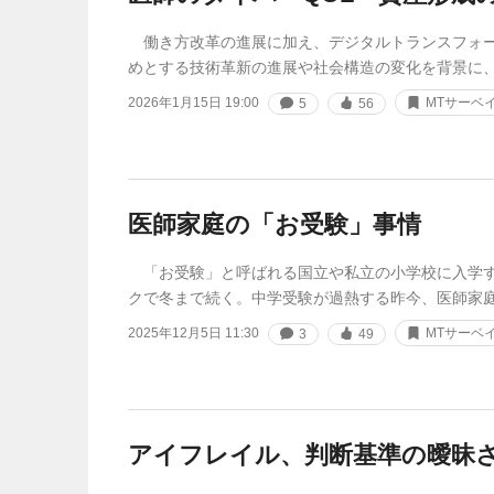
働き方改革の進展に加え、デジタルトランスフォー
めとする技術革新の進展や社会構造の変化を背景に
2026年1月15日 19:00
MTサーベ
5
56
医師家庭の「お受験」事情
「お受験」と呼ばれる国立や私立の小学校に入学す
クで冬まで続く。中学受験が過熱する昨今、医師家
2025年12月5日 11:30
MTサーベ
3
49
アイフレイル、判断基準の曖昧