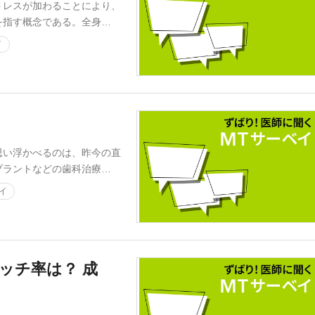
レスが加わることにより、
を指す概念である。全身…
イ
！
い浮かべるのは、昨今の直
プラントなどの歯科治療…
イ
ッチ率は？ 成