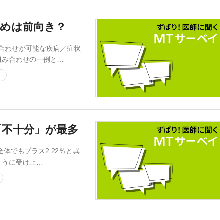
止めは前向き？
み合わせが可能な疾病／症状
組み合わせの一例と…
イ
「不十分」が最多
全体でもプラス2.22％と異
ように受け止…