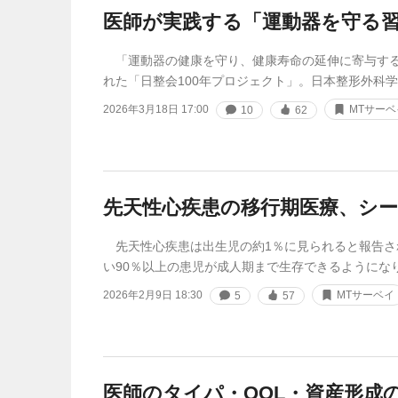
医師が実践する「運動器を守る
「運動器の健康を守り、健康寿命の延伸に寄与する
れた「日整会100年プロジェクト」。日本整形外科
2026年3月18日 17:00
MTサーベ
10
62
先天性心疾患の移行期医療、シ
先天性心疾患は出生児の約1％に見られると報告さ
い90％以上の患児が成人期まで生存できるようにな
2026年2月9日 18:30
MTサーベイ
5
57
医師のタイパ・QOL・資産形成