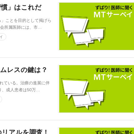
習慣」はこれだ
」ことを目的として掲げら
学会所属医師には、市…
イ
ームレスの鍵は？
れている。治療の進展に伴
り、成人患者は50万…
のリアルを調査！