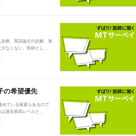
診療、英語論文の読解、海
は少なくない。医師とし…
イ
子の希望優先
進めている家庭もあるので
数は過去最高レベルと…