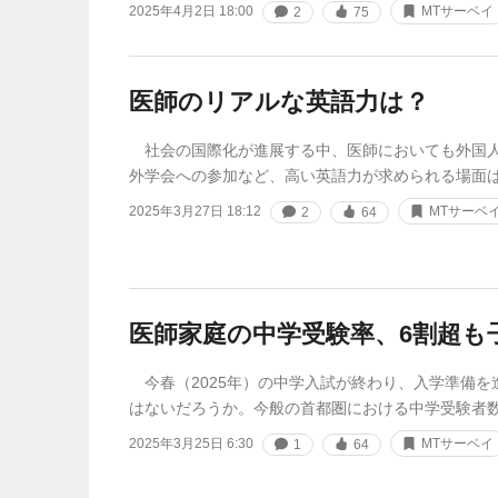
2025年4月2日 18:00
MTサーベイ
2
75
医師のリアルな英語力は？
社会の国際化が進展する中、医師においても外国人
外学会への参加など、高い英語力が求められる場面
2025年3月27日 18:12
MTサーベ
2
64
医師家庭の中学受験率、6割超も
今春（2025年）の中学入試が終わり、入学準備を
はないだろうか。今般の首都圏における中学受験者
2025年3月25日 6:30
MTサーベイ
1
64