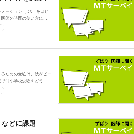
メーション（DX）をはじ
、医師の時間の使い方に…
イ
るための受験は、秋がピー
庭では小学校受験をどう…
イ
さなどに課題