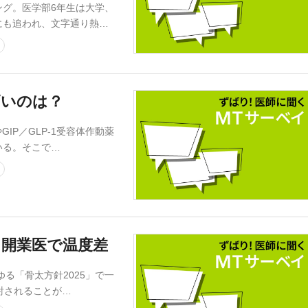
グ。医学部6年生は大学、
にも追われ、文字通り熱…
高いのは？
IP／GLP-1受容体作動薬
いる。そこで…
／開業医で温度差
る「骨太方針2025」で一
討されることが…