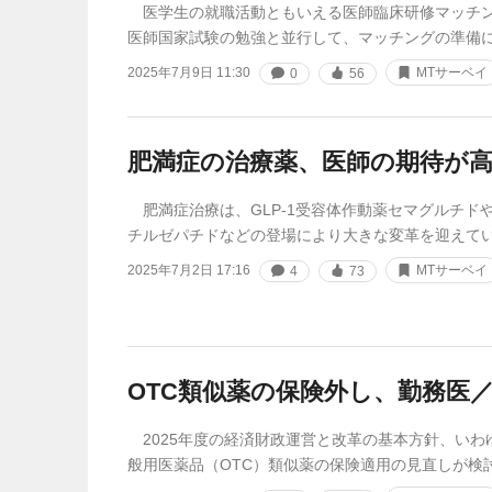
医学生の就職活動ともいえる医師臨床研修マッチン
医師国家試験の勉強と並行して、マッチングの準備
2025年7月9日 11:30
MTサーベイ
0
56
肥満症の治療薬、医師の期待が
肥満症治療は、GLP-1受容体作動薬セマグルチドやG
チルゼパチドなどの登場により大きな変革を迎えて
2025年7月2日 17:16
MTサーベイ
4
73
OTC類似薬の保険外し、勤務医
2025年度の経済財政運営と改革の基本方針、いわゆ
般用医薬品（OTC）類似薬の保険適用の見直しが検