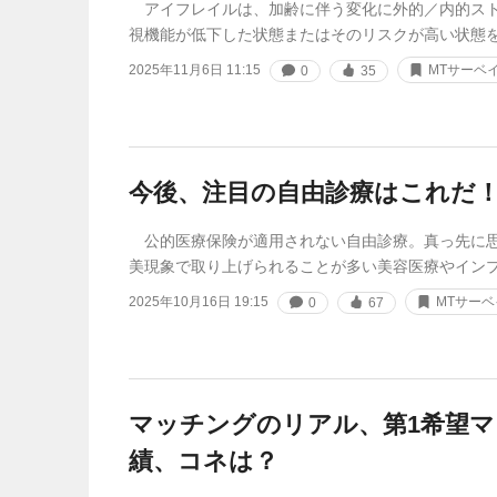
アイフレイルは、加齢に伴う変化に外的／内的スト
視機能が低下した状態またはそのリスクが高い状態
2025年11月6日 11:15
MTサーベ
0
35
今後、注目の自由診療はこれだ
公的医療保険が適用されない自由診療。真っ先に思
美現象で取り上げられることが多い美容医療やイン
2025年10月16日 19:15
MTサーベ
0
67
マッチングのリアル、第1希望マ
績、コネは？