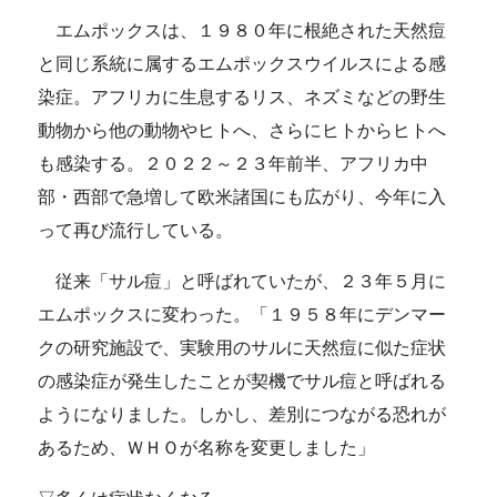
エムポックスは、１９８０年に根絶された天然痘
と同じ系統に属するエムポックスウイルスによる感
染症。アフリカに生息するリス、ネズミなどの野生
動物から他の動物やヒトへ、さらにヒトからヒトへ
も感染する。２０２２～２３年前半、アフリカ中
部・西部で急増して欧米諸国にも広がり、今年に入
って再び流行している。
従来「サル痘」と呼ばれていたが、２３年５月に
エムポックスに変わった。「１９５８年にデンマー
クの研究施設で、実験用のサルに天然痘に似た症状
の感染症が発生したことが契機でサル痘と呼ばれる
ようになりました。しかし、差別につながる恐れが
あるため、ＷＨＯが名称を変更しました」