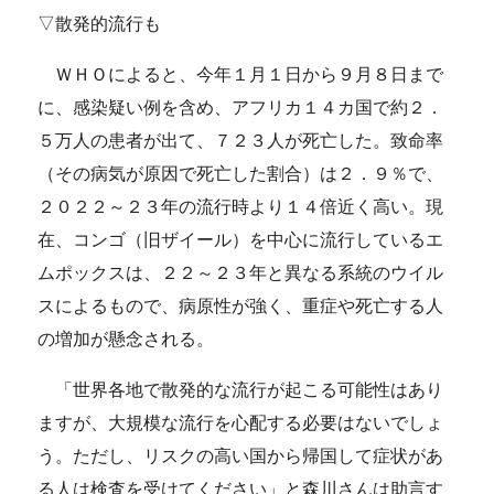
▽散発的流行も
ＷＨＯによると、今年１月１日から９月８日まで
に、感染疑い例を含め、アフリカ１４カ国で約２．
５万人の患者が出て、７２３人が死亡した。致命率
（その病気が原因で死亡した割合）は２．９％で、
２０２２～２３年の流行時より１４倍近く高い。現
在、コンゴ（旧ザイール）を中心に流行しているエ
ムポックスは、２２～２３年と異なる系統のウイル
スによるもので、病原性が強く、重症や死亡する人
の増加が懸念される。
「世界各地で散発的な流行が起こる可能性はあり
ますが、大規模な流行を心配する必要はないでしょ
う。ただし、リスクの高い国から帰国して症状があ
る人は検査を受けてください」と森川さんは助言す