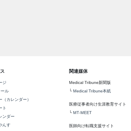
ス
関連媒体
ージ
Medical Tribune新聞版
テール
└
Medical Tribune本紙
ー（カレンダー）
医療従事者向け生涯教育サイト
ート
└
MT-MEET
レンダー
やんす
医師向け転職支援サイト