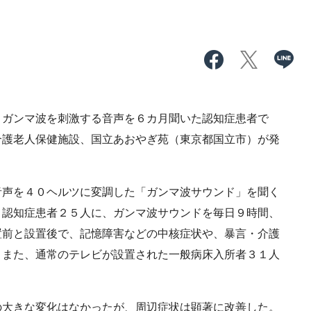
ガンマ波を刺激する音声を６カ月聞いた認知症患者で
介護老人保健施設、国立あおやぎ苑（東京都国立市）が発
声を４０ヘルツに変調した「ガンマ波サウンド」を聞く
。認知症患者２５人に、ガンマ波サウンドを毎日９時間、
置前と設置後で、記憶障害などの中核症状や、暴言・介護
。また、通常のテレビが設置された一般病床入所者３１人
大きな変化はなかったが、周辺症状は顕著に改善した。