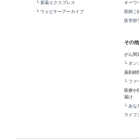
└
新薬エクスプレス
キーワ
└
ウェビナーアーカイブ
医師ご
医学部
その他
がん関
└
オン
薬剤師
└
ファ
医療や
届け
└
あな
ライフ