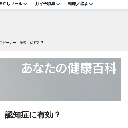
役立ちツール
月イチ特集
転職／継承
スピーカー、認知症に有効？
、認知症に有効？