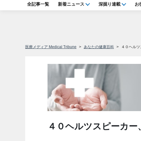
全記事一覧
新着ニュース
深掘り連載
お
医療メディア Medical Tribune
あなたの健康百科
４０ヘルツ
４０ヘルツスピーカー