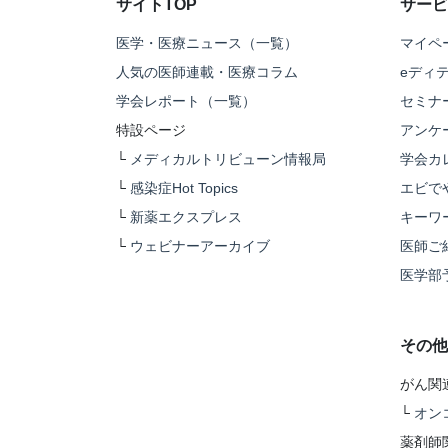
サイトTOP
サービ
医学・医療ニュース（一覧）
マイペ
人気の医師連載・医療コラム
eディ
学会レポート（一覧）
セミナ
特設ページ
アンケ
└
メディカルトリビューン情報局
学会カ
└
感染症Hot Topics
エビで
└
新薬エクスプレス
キーワ
└
ウェビナーアーカイブ
医師ご
医学部
その他
がん関
└
オン
薬剤師