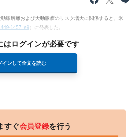
動脈解離および大動脈瘤のリスク増大に関係すると、米
1449-1457. e9
）に発表した。
にはログインが必要です
グインして全文を読む
ますぐ
会員登録
を行う