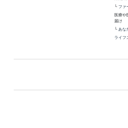
└
ファ
医療や
届け
└
あな
ライフ