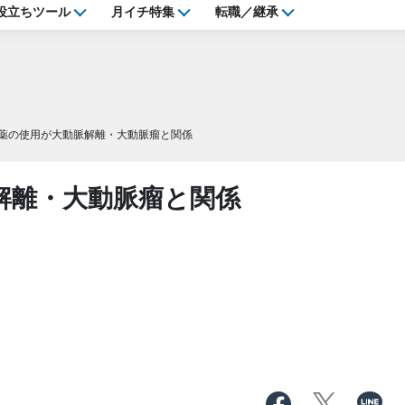
役立ちツール
月イチ特集
転職／継承
薬の使用が大動脈解離・大動脈瘤と関係
解離・大動脈瘤と関係