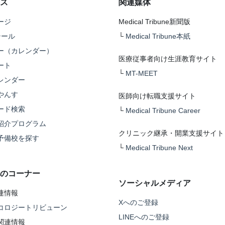
ス
関連媒体
ージ
Medical Tribune新聞版
テール
└
Medical Tribune本紙
ー（カレンダー）
医療従事者向け生涯教育サイト
ート
└
MT-MEET
レンダー
やんす
医師向け転職支援サイト
ード検索
└
Medical Tribune Career
紹介プログラム
クリニック継承・開業支援サイト
予備校を探す
└
Medical Tribune Next
のコーナー
ソーシャルメディア
連情報
Xへのご登録
コロジートリビューン
LINEへのご登録
関連情報