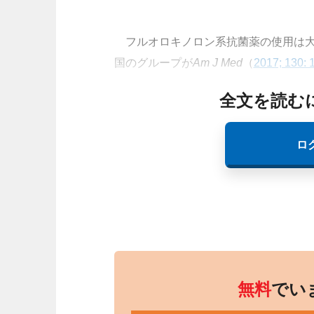
フルオロキノロン系抗菌薬の使用は大
国のグループが
Am J Med
（
2017; 130: 
全文を読む
ロ
無料
でい