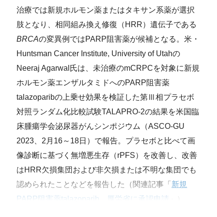
治療では新規ホルモン薬またはタキサン系薬が選択
肢となり、相同組み換え修復（HRR）遺伝子である
BRCA
の変異例ではPARP阻害薬が候補となる。米・
Huntsman Cancer Institute, University of Utahの
Neeraj Agarwal氏は、未治療のmCRPCを対象に新規
ホルモン薬エンザルタミドへのPARP阻害薬
talazoparibの上乗せ効果を検証した第Ⅲ相プラセボ
対照ランダム化比較試験TALAPRO-2の結果を米国臨
床腫瘍学会泌尿器がんシンポジウム（ASCO-GU
2023、2月16～18日）で報告。プラセボと比べて画
像診断に基づく無増悪生存（rPFS）を改善し、改善
はHRR欠損集団および非欠損または不明な集団でも
認められたことなどを報告した（関連記事「
新規
PARP阻害薬talazoparib、厚労省に承認申請
」）。