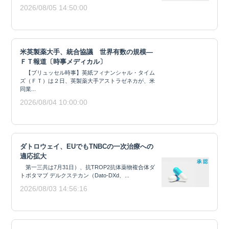
2026/08/05 14:50:00
米英製薬大手、統合協議 世界有数の規模―
ＦＴ報道〔時事メディカル〕
【ブリュッセル時事】英紙フィナンシャル・タイム
ズ（ＦＴ）は２日、英製薬大手アストラゼネカが、米
同業...
2026/08/04 10:00:00
ダトロウェイ、EUでもTNBCの一次治療への
適応拡大
第一三共は7月31日）、抗TROP2抗体薬物複合体ダ
トポタマブ デルクステカン（Dato-DXd、...
2026/08/03 14:56:16