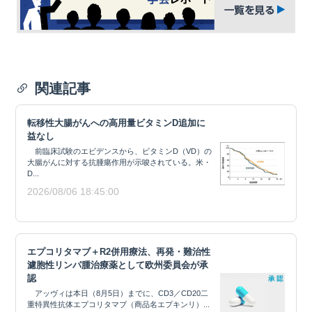
関連記事
転移性大腸がんへの高用量ビタミンD追加に
益なし
前臨床試験のエビデンスから、ビタミンD（VD）の
大腸がんに対する抗腫瘍作用が示唆されている。米・
D...
2026/08/06 18:45:00
エプコリタマブ＋R2併用療法、再発・難治性
濾胞性リンパ腫治療薬として欧州委員会が承
認
アッヴィは本日（8月5日）までに、CD3／CD20二
重特異性抗体エプコリタマブ（商品名エプキンリ）...