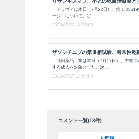
リサンキズマブ、小児の乾癬治療薬と
アッヴィは本日（7月22日）、抗IL-23p
ージ）について、①...
2026/07/22 14:35:00
ザソシチニブの第Ⅲ相試験、尋常性乾
武田薬品工業は本日（7月17日）、中等症
する成人を対象とした、次...
2026/07/17 14:54:00
コメント一覧(
13
件)
人気順