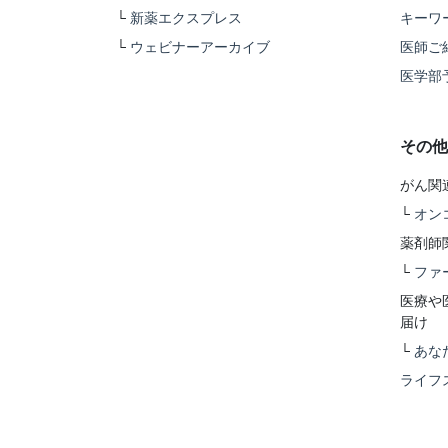
└
新薬エクスプレス
キーワ
└
ウェビナーアーカイブ
医師ご
医学部
その他
がん関
└
オン
薬剤師
└
ファ
医療や
届け
└
あな
ライフ