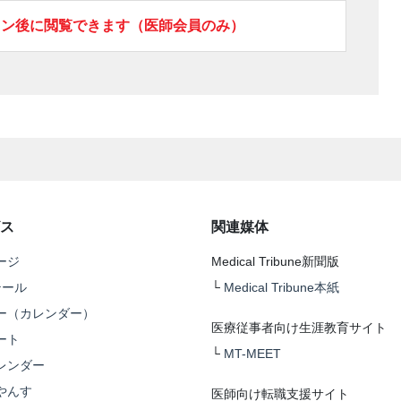
イン後に閲覧できます（医師会員のみ）
ス
関連媒体
ージ
Medical Tribune新聞版
テール
└
Medical Tribune本紙
ー（カレンダー）
医療従事者向け生涯教育サイト
ート
└
MT-MEET
レンダー
やんす
医師向け転職支援サイト