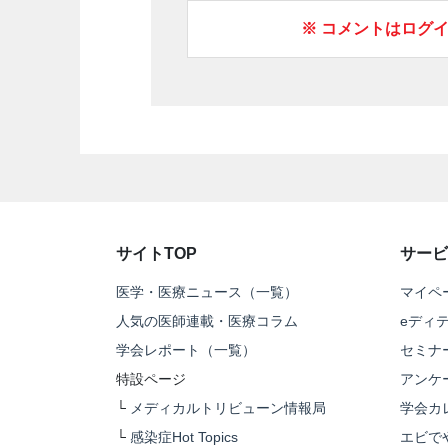
※ コメントはログ
サイトTOP
サービ
医学・医療ニュース（一覧）
マイペ
人気の医師連載・医療コラム
eディ
学会レポート（一覧）
セミナ
特設ページ
アンケ
└
メディカルトリビューン情報局
学会カ
└
感染症Hot Topics
エビで