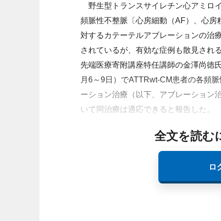
野生型トランスサイレチン心アミロイドー
頻脈性不整脈〔心房細動（AF）、心房粗
対するカテーテルアブレーションの治
されているが、有効な症例も散見され
先端医療寄附講座特任講師の金澤尚徳氏
月6～9日）でATTRwt-CM患者の各
ーション治療（以下、アブレーション
いて同治療は適応できると報告した。
全文を読む
ロ