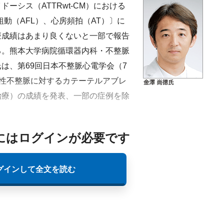
シス（ATTRwt-CM）における
動（AFL）、心房頻拍（AT）〕に
療成績はあまり良くないと一部で報告
る。熊本大学病院循環器内科・不整脈
は、第69回日本不整脈心電学会（7
頻脈性不整脈に対するカテーテルアブレ
治療）の成績を発表、一部の症例を除
にはログインが必要です
グインして全文を読む