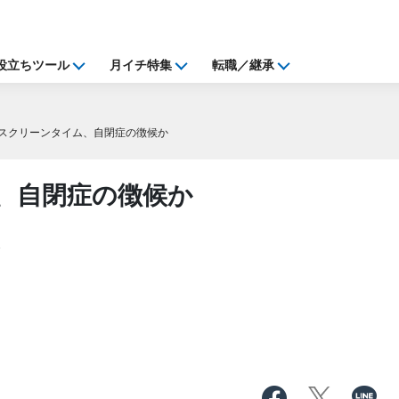
役立ちツール
月イチ特集
転職／継承
スクリーンタイム、自閉症の徴候か
、自閉症の徴候か