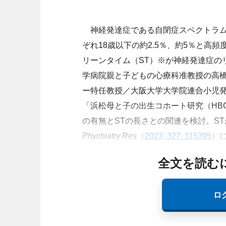
神経発達症である自閉症スペクトラム障
ぞれ18歳以下の約2.5％、約5％と高
リーンタイム（ST）※が神経発達症の
学病院親と子どもの心療科准教授の高
ー特任教授／大阪大学大学院連合小児
「浜松母と子の出生コホート研究（HBC 
の有無とSTの長さとの関連を検討。S
Phychiatry Res
（
2023; 327: 115395
）
全文を読む
ロ