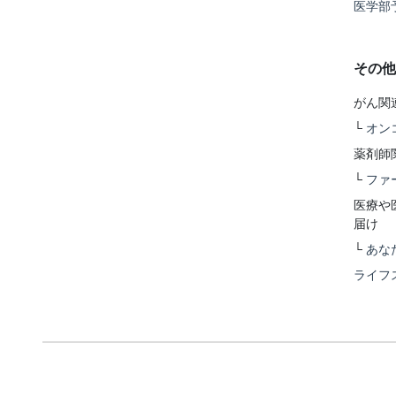
医学部
その他
がん関
└
オン
薬剤師
└
ファ
医療や
届け
└
あな
ライフ