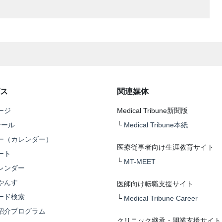
ス
関連媒体
ージ
Medical Tribune新聞版
テール
└
Medical Tribune本紙
ー（カレンダー）
医療従事者向け生涯教育サイト
ート
└
MT-MEET
レンダー
やんす
医師向け転職支援サイト
ード検索
└
Medical Tribune Career
紹介プログラム
クリニック継承・開業支援サイト