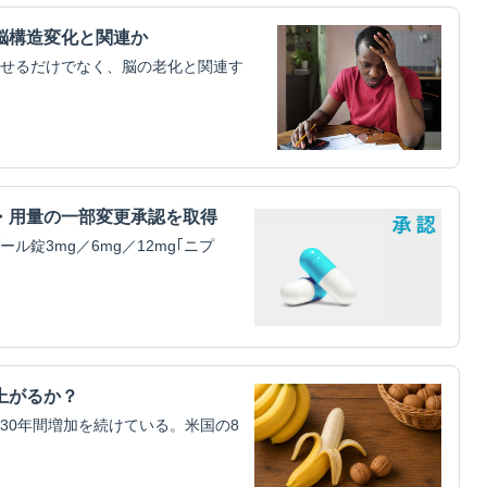
脳構造変化と関連か
せるだけでなく、脳の老化と関連す
・用量の一部変更承認を取得
錠3mg／6mg／12mg｢ニプ
上がるか？
30年間増加を続けている。米国の8