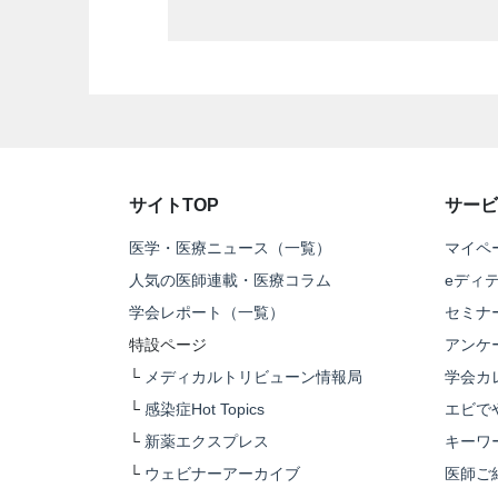
サイトTOP
サービ
医学・医療ニュース（一覧）
マイペ
人気の医師連載・医療コラム
eディ
学会レポート（一覧）
セミナ
特設ページ
アンケ
└
メディカルトリビューン情報局
学会カ
└
感染症Hot Topics
エビで
└
新薬エクスプレス
キーワ
└
ウェビナーアーカイブ
医師ご