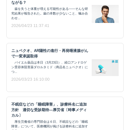
ながる？
歯を失うと体重が増える可能性がある――そんな研
究結果が報告された。歯の本数が少ないこと、噛み合
わせ...
2026/04/23 11:37:41
ニュベクオ、AR陽性の進行・再発唾液腺がん
で一変承認取得
バイエル薬品は本日（3月23日）、経口アンドロゲ
ン受容体阻害薬ダロルタミド（商品名ニュベクオ）に
つ...
2026/03/23 16:10:00
不眠症などの「睡眠障害」、診療科名に追加
方針 適切な受診期待―厚労省〔時事メディ
カル〕
厚生労働省の専門部会は６日、不眠症などの「睡眠
障害」について、医療機関が掲げる診療科名に追加す