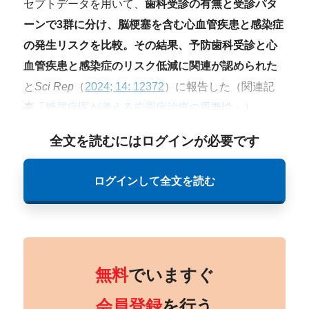
セプトデータを用いて、
歯科受診の有無と受診パタ
ーンで3群に分け、脳梗塞を含む心血管疾患と感染症
の発生リスクを比較。その結果、予防歯科受診と心
血管疾患と感染症のリスク低減に関連が認められた
と
Sci Rep
（
2024; 14: 12372
）に報告した（関連記
事「
糖尿病医が考える歯周病治療の重要性
」）。
全文を読むにはログインが必要です
ログインして全文を読む
無料
でいますぐ
会員登録
を行う