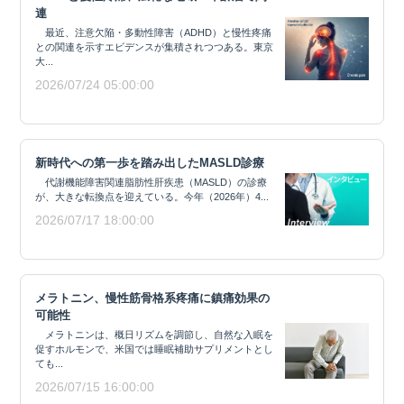
連
最近、注意欠陥・多動性障害（ADHD）と慢性疼痛
との関連を示すエビデンスが集積されつつある。東京
大...
2026/07/24 05:00:00
新時代への第一歩を踏み出したMASLD診療
代謝機能障害関連脂肪性肝疾患（MASLD）の診療
が、大きな転換点を迎えている。今年（2026年）4...
2026/07/17 18:00:00
メラトニン、慢性筋骨格系疼痛に鎮痛効果の
可能性
メラトニンは、概日リズムを調節し、自然な入眠を
促すホルモンで、米国では睡眠補助サプリメントとし
ても...
2026/07/15 16:00:00