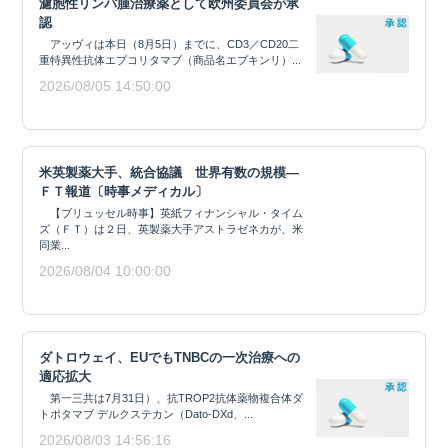
濾胞性リンパ腫治療薬として欧州委員会が承
認
アッヴィは本日（8月5日）までに、CD3／CD20二
重特異性抗体エプコリタマブ（商品名エプキンリ）...
2026/08/05 14:50:00
米英製薬大手、統合協議 世界有数の規模―
ＦＴ報道〔時事メディカル〕
【ブリュッセル時事】英紙フィナンシャル・タイム
ズ（ＦＴ）は２日、英製薬大手アストラゼネカが、米
同業...
2026/08/04 10:00:00
ダトロウェイ、EUでもTNBCの一次治療への
適応拡大
第一三共は7月31日）、抗TROP2抗体薬物複合体ダ
トポタマブ デルクステカン（Dato-DXd、...
2026/08/03 14:56:16