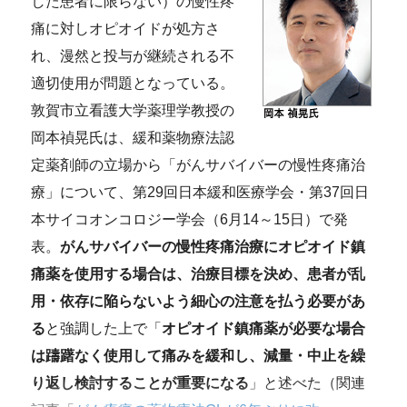
した患者に限らない）の慢性疼
痛に対しオピオイドが処方さ
れ、漫然と投与が継続される不
適切使用が問題となっている。
敦賀市立看護大学薬理学教授の
岡本禎晃氏は、緩和薬物療法認
定薬剤師の立場から「がんサバイバーの慢性疼痛治
療」について、第29回日本緩和医療学会・第37回日
本サイコオンコロジー学会（6月14～15日）で発
表。
がんサバイバーの慢性疼痛治療にオピオイド鎮
痛薬を使用する場合は、治療目標を決め、患者が乱
用・依存に陥らないよう細心の注意を払う必要があ
る
と強調した上で「
オピオイド鎮痛薬が必要な場合
は躊躇なく使用して痛みを緩和し、減量・中止を繰
り返し検討することが重要になる
」と述べた（関連