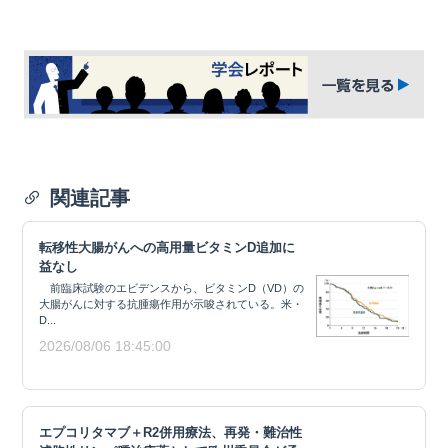
関連記事
転移性大腸がんへの高用量ビタミンD追加に
益なし
前臨床試験のエビデンスから、ビタミンD（VD）の
大腸がんに対する抗腫瘍作用が示唆されている。米・
D...
2026/08/06 18:45:00
エプコリタマブ＋R2併用療法、再発・難治性