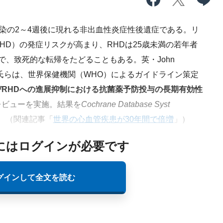
染の2～4週後に現れる非出血性炎症性後遺症である。リ
HD）の発症リスクが高まり、RHDは25歳未満の若年者
で、致死的な転帰をたどることもある。英・John
n J.H. Bray氏らは、世界保健機関（WHO）によるガイドライン策定
RHDへの進展抑制における抗菌薬予防投与の長期有効性
レビューを実施。結果を
Cochrane Database Syst
。（関連記事「
世界の心血管疾患が30年間で倍増
」）
にはログインが必要です
グインして全文を読む