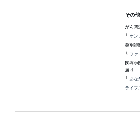
その他
がん関
└
オン
薬剤師
└
ファ
医療や
届け
└
あな
ライフ