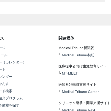
ス
関連媒体
ージ
Medical Tribune新聞版
テール
└
Medical Tribune本紙
ー（カレンダー）
医療従事者向け生涯教育サイト
ート
└
MT-MEET
レンダー
やんす
医師向け転職支援サイト
ード検索
└
Medical Tribune Career
紹介プログラム
クリニック継承・開業支援サイト
予備校を探す
└
Medical Tribune Next