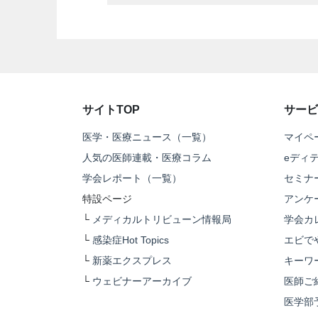
サイトTOP
サービ
医学・医療ニュース（一覧）
マイペ
人気の医師連載・医療コラム
eディ
学会レポート（一覧）
セミナ
特設ページ
アンケ
└
メディカルトリビューン情報局
学会カ
└
感染症Hot Topics
エビで
└
新薬エクスプレス
キーワ
└
ウェビナーアーカイブ
医師ご
医学部