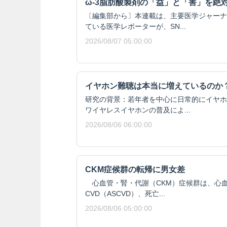
ω-3脂肪酸製剤の「益」と「害」を絶
〔編集部から〕本連載は、主要医学ジャーナ
ている医学レポーターが、SN...
2026/08/07 05:00:00
イヤホン難聴は本当に増えているのか
研究の背景：若年者を中心に日常的にイヤホ
ワイヤレスイヤホンの普及によ...
2026/08/06 06:00:00
CKM症候群の転帰に男女差
心血管・腎・代謝（CKM）症候群は、心血
CVD（ASCVD）、死亡...
2026/08/06 05:00:00