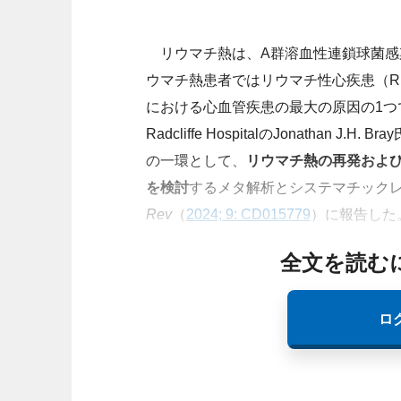
リウマチ熱は、A群溶血性連鎖球菌感
ウマチ熱患者ではリウマチ性心疾患（R
における心血管疾患の最大の原因の1つ
Radcliffe HospitalのJonatha
の一環として、
リウマチ熱の再発および
を検討
するメタ解析とシステマチック
Rev
（
2024; 9: CD015779
）に報告した
全文を読む
ロ