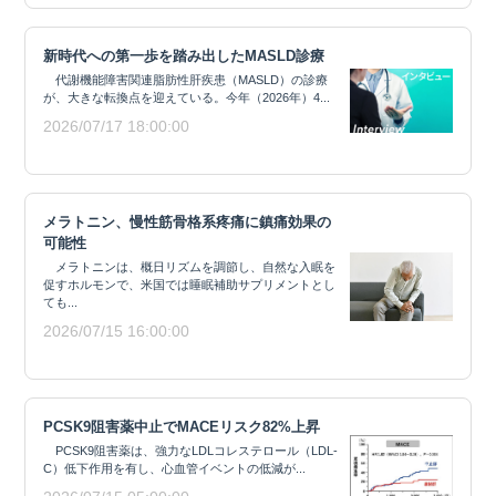
新時代への第一歩を踏み出したMASLD診療
代謝機能障害関連脂肪性肝疾患（MASLD）の診療
が、大きな転換点を迎えている。今年（2026年）4...
2026/07/17 18:00:00
メラトニン、慢性筋骨格系疼痛に鎮痛効果の
可能性
メラトニンは、概日リズムを調節し、自然な入眠を
促すホルモンで、米国では睡眠補助サプリメントとし
ても...
2026/07/15 16:00:00
PCSK9阻害薬中止でMACEリスク82%上昇
PCSK9阻害薬は、強力なLDLコレステロール（LDL-
C）低下作用を有し、心血管イベントの低減が...