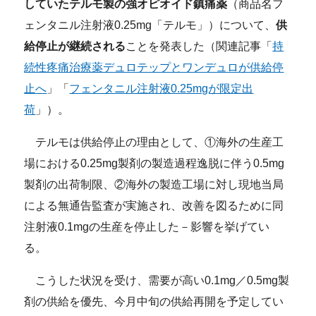
していたテルモ製の強オピオイド鎮痛薬
（商品名フ
ェンタニル注射液0.25mg「テルモ」）について、
供
給停止が継続される
ことを発表した（関連記事「
持
続性疼痛治療薬デュロテップとワンデュロが供給停
止へ
」「
フェンタニル注射液0.25mgが限定出
荷
」）。
テルモは供給停止の理由として、①海外の生産工
場における0.25mg製剤の製造過程逸脱に伴う0.5mg
製剤の出荷制限、②海外の製造工場に対し現地当局
による無通告監査が実施され、改善を図るために同
注射液0.1mgの生産を停止した－影響を挙げてい
る。
こうした状況を受け、需要が高い0.1mg／0.5mg製
剤の供給を優先、今月中旬の供給再開を予定してい