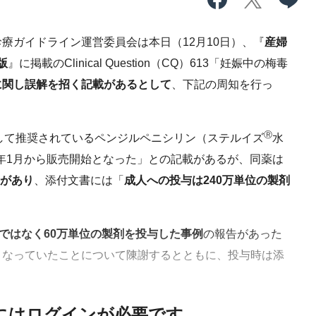
ガイドライン運営委員会は本日（12月10日）、『
産婦
版
』に掲載のClinical Question（CQ）613「妊娠中の梅毒
に関し誤解を招く記載があるとして
、下記の周知を行っ
Ⓡ
して推奨されているペンジルペニシリン（ステルイズ
⽔
2年1月から販売開始となった」との記載があるが、同薬は
剤があり
、添付文書には「
成⼈への投与は240万単位の製剤
剤ではなく
60万単位の製剤を投与した事例
の報告があった
となっていたことについて陳謝するとともに、投与時は添
。
にはログインが必要です