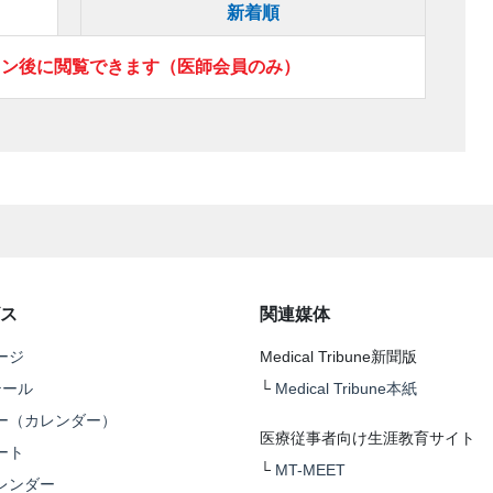
新着順
イン後に閲覧できます（医師会員のみ）
ス
関連媒体
ージ
Medical Tribune新聞版
テール
└
Medical Tribune本紙
ー（カレンダー）
医療従事者向け生涯教育サイト
ート
└
MT-MEET
レンダー