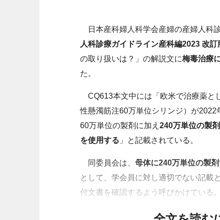
日本産科婦人科学会産婦の産婦⼈科診療
⼈科診療ガイドライン産科編2023 改訂
の取り扱いは？」の解説⽂に
梅毒治療
た。
CQ613本⽂中には「欧米で治療薬と
性懸濁筋注60万単位シリンジ）が202
60万単位の製剤に加え
240万単位の製
を使⽤する
」と記載されている。
同委員会は、
母体に240万単位の製
として、学会員に対し適切でない記載
付⽂書を確認するよう呼びかけている
全文を読む