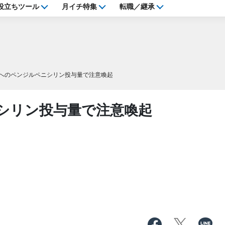
役立ちツール
月イチ特集
転職／継承
へのペンジルペニシリン投与量で注意喚起
シリン投与量で注意喚起