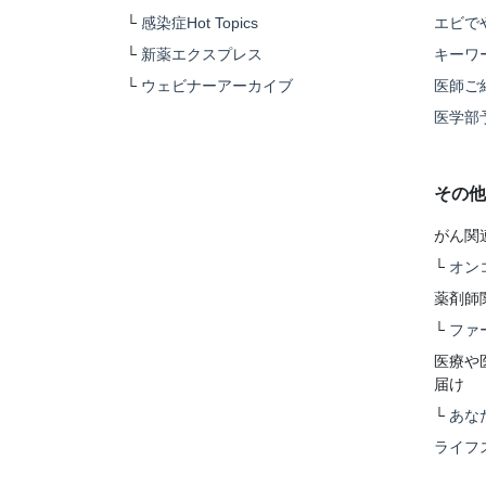
└
感染症Hot Topics
エビで
└
新薬エクスプレス
キーワ
└
ウェビナーアーカイブ
医師ご
医学部
その他
がん関
└
オン
薬剤師
└
ファ
医療や
届け
└
あな
ライフ