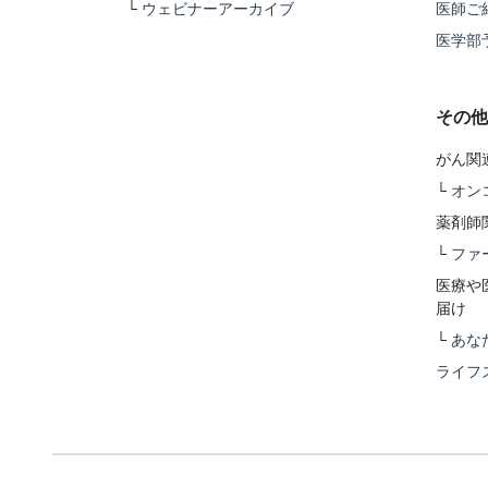
└
ウェビナーアーカイブ
医師ご
医学部
その他
がん関
└
オン
薬剤師
└
ファ
医療や
届け
└
あな
ライフ