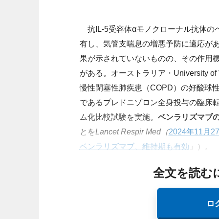
抗IL-5受容体αモノクローナル抗体
有し、気管支喘息の増悪予防に適応が
果が示されていないものの、その作用
がある。オーストラリア・University of We
慢性閉塞性肺疾患（COPD）の好酸球
であるプレドニゾロン全身投与の臨床
ム化比較試験を実施。
ベンラリズマブ
とを
Lancet Respir Med（
2024年11月
ベンラリズマブ、維持期も有効
」）。
全文を読む
ロ