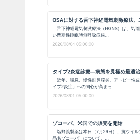
OSAに対する舌下神経電気刺激療法、
舌下神経電気刺激療法（HGNS）は、気道
い閉塞性睡眠時無呼吸症候...
2026/08/04 05:00:00
タイプ2炎症診療―病態を見極め最適
近年、喘息、慢性副鼻腔炎、アトピー性皮
イプ2炎症」への関心が高まっ...
2026/08/01 05:00:00
ゾコーバ、米国での販売を開始
塩野義製薬は本日（7月29日）、抗ウイル
品名ゾコーバ）について、...