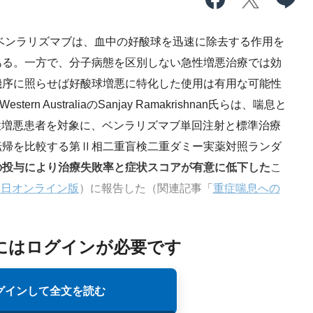
のベンラリズマブは、血中の好酸球を迅速に除去する作用を
ある。一方で、分子病態を区別しない急性増悪治療では効
機序に照らせば好酸球増悪に特化した使用は有用な可能性
stern AustraliaのSanjay Ramakrishnan氏らは、喘息と
性増悪患者を対象に、ベンラリズマブ単回注射と標準治療
転帰を比較する第Ⅱ相二重盲検二重ダミー実薬対照ランダ
の投与により治療失敗率と症状スコアが有意に低下した
こ
27日オンライン版
）に報告した（関連記事「
重症喘息への
にはログインが必要です
グインして全文を読む