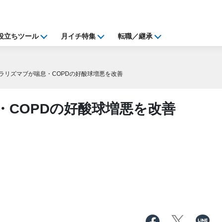
役立ちツール
月イチ特集
転職／継承
ラリズマブが喘息・COPDの好酸球増悪を改善
・COPDの好酸球増悪を改善