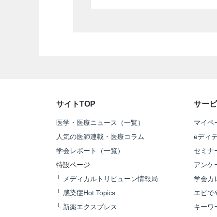
サイトTOP
サービ
医学・医療ニュース（一覧）
マイペ
人気の医師連載・医療コラム
eディ
学会レポート（一覧）
セミナ
特設ページ
アンケ
└
メディカルトリビューン情報局
学会カ
└
感染症Hot Topics
エビで
└
新薬エクスプレス
キーワ