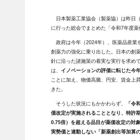
日本製薬工業協会（製薬協）は昨日（1
に行った総会でまとめた「令和7年度薬
政府は今年（2024年）、医薬品産業
創薬力の強化に乗り出した。日本の創
針に沿った諸施策の着実な実行を求め
は、
イノベーションの評価に転じた今
ことに加え、物価高騰、円安、賃金上
きた。
そうした状況にもかかわらず、
「令和
価改定が実施されることとなり、特許期
0.75倍）を超える品目が薬価改定の対
実勢価と連動しない「新薬創出等加算