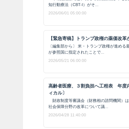
知行動療法（CBT-I）がそ...
2026/06/01 05:00:00
【緊急寄稿】トランプ政権の薬価改革が
〔編集部から〕 米・トランプ政権が進める
が参照国に指定されたことで...
2026/05/21 06:00:00
高齢者医療、３割負担へ工程表 年度
ィカル〕
財政制度等審議会（財務相の諮問機関）は
社会保障分野の改革について議...
2026/04/28 11:40:00