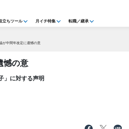
役立ちツール
月イチ特集
転職／継承
協が中間年改定に遺憾の意
遺憾の意
子」に対する声明