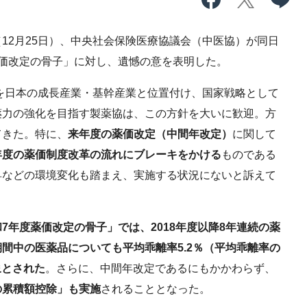
2月25日）、中央社会保険医療協議会（中医協）が同日
価改定の骨子」に対し、遺憾の意を表明した。
を日本の成長産業・基幹産業と位置付け、国家戦略として
薬力の強化を目指す製薬協は、この方針を大いに歓迎。方
てきた。特に、
来年度の薬価改定（中間年改定）
に関して
年度の薬価制度改革の流れにブレーキをかける
ものである
昇などの環境変化も踏まえ、実施する状況にないと訴えて
7年度薬価改定の骨子」では、2018年度以降8年連続の薬
間中の医薬品についても平均乖離率5.2％（平均乖離率の
象とされた
。さらに、中間年改定であるにもかかわらず、
の累積額控除」も実施
されることとなった。