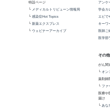
特設ページ
アンケ
└
メディカルトリビューン情報局
学会カ
└
感染症Hot Topics
エビで
└
新薬エクスプレス
キーワ
└
ウェビナーアーカイブ
医師ご
医学部
その他
がん関
└
オン
薬剤師
└
ファ
医療や
届け
└
あな