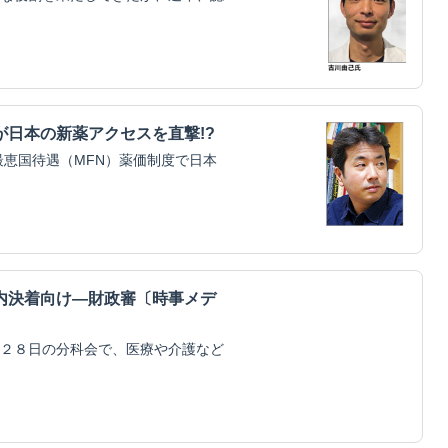
日本の新薬アクセスを直撃!?
最恵国待遇（MFN）薬価制度で日本
内決着向け―財政審〔時事メデ
２８日の分科会で、医療や介護など