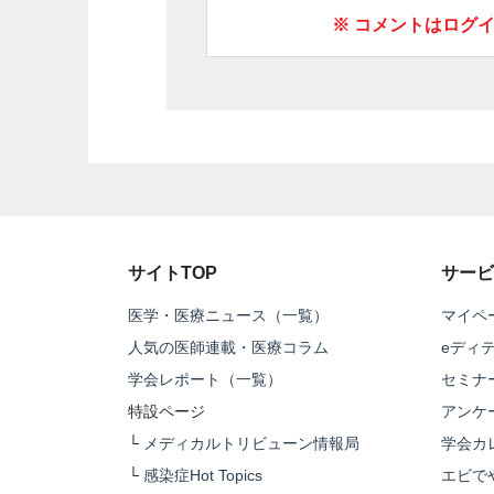
※ コメントはログ
サイトTOP
サービ
医学・医療ニュース（一覧）
マイペ
人気の医師連載・医療コラム
eディ
学会レポート（一覧）
セミナ
特設ページ
アンケ
└
メディカルトリビューン情報局
学会カ
└
感染症Hot Topics
エビで