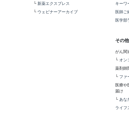
└
新薬エクスプレス
キーワ
└
ウェビナーアーカイブ
医師ご
医学部
その他
がん関
└
オン
薬剤師
└
ファ
医療や
届け
└
あな
ライフ