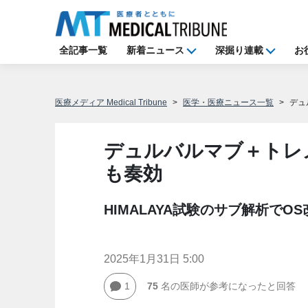
全記事一覧
新着ニュース
深掘り連載
お
医療メディア Medical Tribune
医学・医療ニュース一覧
デュ
デュルバルマブ＋トレ
も奏効
HIMALAYA試験のサブ解析でO
2025年1月31日 5:00
1
75
名の医師が参考になったと回答