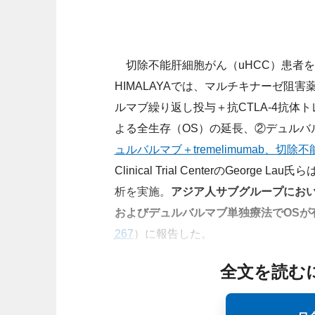
切除不能肝細胞がん（uHCC）患者
HIMALAYAでは、マルチキナーゼ阻
ルマブ繰り返し投与＋抗CTLA-4抗体
よる全生存（OS）の延長、②デュルバ
ュルバルマブ＋tremelimumab、切
Clinical Trial CenterのGe
析を実施。
アジア人サブグループにおい
およびデュルバルマブ単独療法でOSが
267
）に報告した。
全文を読む