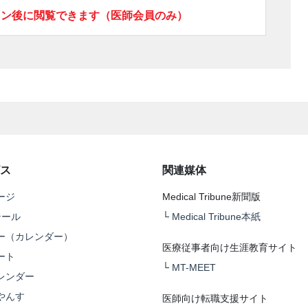
イン後に閲覧できます（医師会員のみ）
ス
関連媒体
ージ
Medical Tribune新聞版
テール
└
Medical Tribune本紙
ー（カレンダー）
医療従事者向け生涯教育サイト
ート
└
MT-MEET
レンダー
やんす
医師向け転職支援サイト