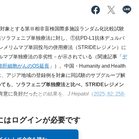
を対象とする第Ⅲ相非盲検国際多施設ランダム化比較試験
害薬ソラフェニブ単独療法に対し、①抗PD-L1抗体デュルバ
トレメリムマブ単回投与の併用療法（STRIDEレジメン）に
ルマブ単独療法の非劣性－が示されている（関連記事「
デ
除不能肝細胞がんのOS延長
」）。中国・Humanity and Health
orge Lau氏らは、アジア地域の登録例を対象に同試験のサブグループ解
ても、ソラフェニブ単独療法と比べ、STRIDEレジメン
有意に良好だった
との結果を、
J Hepatol
（
2025; 82: 258-
にはログインが必要です