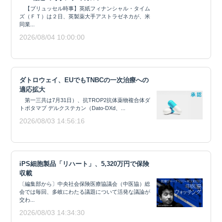
【ブリュッセル時事】英紙フィナンシャル・タイム
ズ（ＦＴ）は２日、英製薬大手アストラゼネカが、米
同業...
2026/08/04 10:00:00
ダトロウェイ、EUでもTNBCの一次治療への
適応拡大
第一三共は7月31日）、抗TROP2抗体薬物複合体ダ
トポタマブ デルクステカン（Dato-DXd、...
2026/08/03 14:56:16
iPS細胞製品「リハート」、5,320万円で保険
収載
〔編集部から〕中央社会保険医療協議会（中医協）総
会では毎回、多岐にわたる議題について活発な議論が
交わ...
2026/08/03 14:34:30