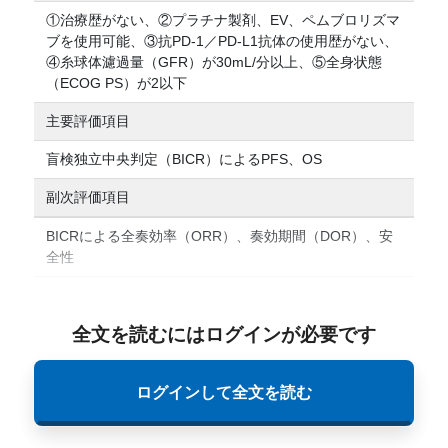
①治療歴がない、②プラチナ製剤、EV、ペムブロリズマ
ブを使用可能、③抗PD-1／PD-L1抗体の使用歴がない、
④糸球体濾過量（GFR）が30mL/分以上、⑤全身状態
（ECOG PS）が2以下
主要評価項目
盲検独立中央判定（BICR）によるPFS、OS
副次評価項目
BICRによる全奏効率（ORR）、奏効期間（DOR）、安
全性
全文を読むにはログインが必要です
ログインして全文を読む