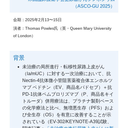
（ASCO-GU 2025）
会期：
2025年2月13〜15日
演者：
Thomas Powles氏（英・Queen Mary University
of London）
背景
未治療の局所進行・転移性尿路上皮がん
（la/mUC）に対する一次治療において、抗
Nectin-4抗体微小管阻害薬複合体エンホルツ
マブ ベドチン（EV、商品名パドセブ）＋抗
PD-1抗体ペムブロリズマブ（P、商品名キイ
トルーダ）併用療法は、プラチナ製剤ベース
の化学療法と比べ、無増悪生存（PFS）およ
び全生存（OS）を有意に改善することが示
されている（EV-302/KEYNOTE-A39試験、