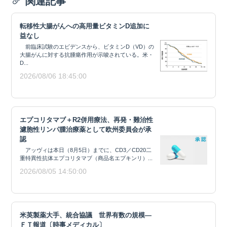
関連記事
転移性大腸がんへの高用量ビタミンD追加に
益なし
前臨床試験のエビデンスから、ビタミンD（VD）の
大腸がんに対する抗腫瘍作用が示唆されている。米・
D...
2026/08/06 18:45:00
エプコリタマブ＋R2併用療法、再発・難治性
濾胞性リンパ腫治療薬として欧州委員会が承
認
アッヴィは本日（8月5日）までに、CD3／CD20二
重特異性抗体エプコリタマブ（商品名エプキンリ）...
2026/08/05 14:50:00
米英製薬大手、統合協議 世界有数の規模―
ＦＴ報道〔時事メディカル〕