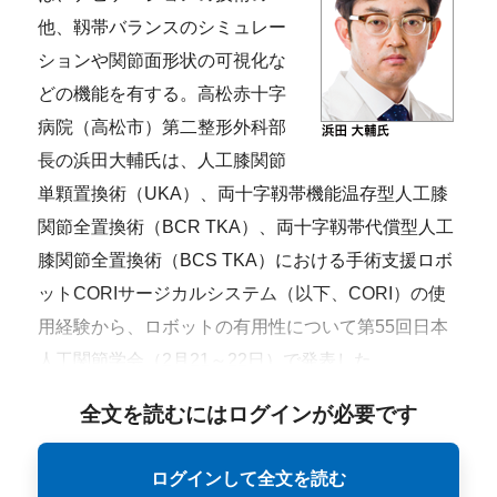
他、靱帯バランスのシミュレー
ションや関節面形状の可視化な
どの機能を有する。高松赤十字
病院（高松市）第二整形外科部
長の浜田大輔氏は、人工膝関節
単顆置換術（UKA）、両十字靱帯機能温存型人工膝
関節全置換術（BCR TKA）、両十字靱帯代償型人工
膝関節全置換術（BCS TKA）における手術支援ロボ
ットCORIサージカルシステム（以下、CORI）の使
用経験から、ロボットの有用性について第55回日本
人工関節学会（2月21～22日）で発表した。
全文を読むにはログインが必要です
ログインして全文を読む