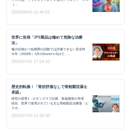
（...
2026/08/03 11:46:03
世界に告発「iPS製品は極めて危険な治療
法」
極少症例かつ短期間の試験では評価できない安全性
今年（2026年）3月のDoctor’s Eyeで、...
2026/07/31 17:54:32
歴史的転換！「骨折評価なしで骨粗鬆症薬を
承認」
研究の背景1：ロモソズマブ以降、新薬開発が停滞
現在、世界で使用されている主な骨粗鬆症治療薬〔ビ
スホ...
2026/07/29 13:30:00