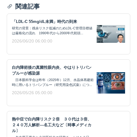
関連記事
「LDL-C 55mg/dL未満」時代の到来
研究の背景：残余リスク低減のためLDL-C管理目標値
は厳格化の流れ 1990年代から2000年代初頭...
2026/06/20 06:00:00
白内障術後の真菌性眼内炎、やはりトリパン
ブルーが感染源
日本眼科学会は昨年（2025年）12月、水晶体再建術
時に用いるトリパンブルー（研究用染色試薬）につ...
2026/05/26 05:00:00
熱中症で白内障リスク２倍 ３０代は３倍、
２４０万人解析―名工大など〔時事メディカ
ル〕