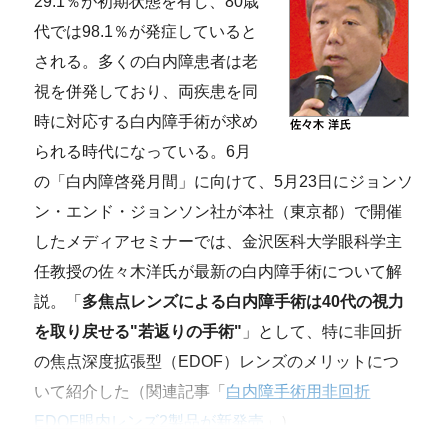
29.1％が初期状態を有し、80歳
代では98.1％が発症していると
される。多くの白内障患者は老
視を併発しており、両疾患を同
時に対応する白内障手術が求め
られる時代になっている。6月
の「白内障啓発月間」に向けて、5月23日にジョンソ
ン・エンド・ジョンソン社が本社（東京都）で開催
したメディアセミナーでは、金沢医科大学眼科学主
任教授の佐々木洋氏が最新の白内障手術について解
説。「
多焦点レンズによる白内障手術は40代の視力
を取り戻せる"若返りの手術"
」として、特に非回折
の焦点深度拡張型（EDOF）レンズのメリットにつ
いて紹介した（関連記事「
白内障手術用非回折
EDOF眼内レンズ2製品が新発売
」）。