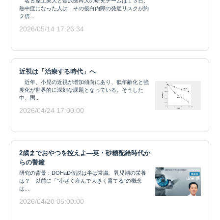
名古屋工業大と金沢医科大の研究チームは１３日、
熱中症になった人は、その後白内障の発症リスクが約
２倍...
2026/05/14 17:26:34
近視は「治療する時代」へ
近年、小児の近視が増加傾向にあり、低年齢化と強
度化が世界的に深刻な課題となっている。そうした
中、国...
2026/04/24 17:00:00
2歳までおやつを控えよ―英・砂糖配給時代か
らの警鐘
研究の背景：DOHaD仮説は半ば常識、乳児期の栄養
は？ 以前に「"小さく産んで大きく育てる"の概念
は...
2026/04/20 05:00:00