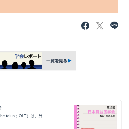
？
he talus；OLT）は、外...