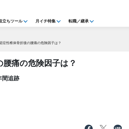
役立ちツール
月イチ特集
転職／継承
鬆症性椎体骨折後の腰痛の危険因子は？
の腰痛の危険因子は？
年間追跡