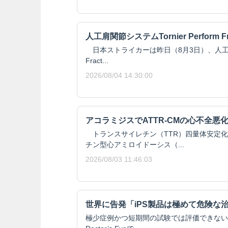
人工肩関節システムTornier Perform F
日本ストライカーは昨日（8月3日）、人工肩関節シ
Fract...
2026/08/04 14:30:00
アコラミジスでATTR-CMの心不全悪
トランスサイレチン（TTR）四量体安定化
チン型心アミロイドーシス（...
2026/08/03 11:46:03
世界に告発「iPS製品は極めて危険な
極少症例かつ短期間の試験では評価できない安