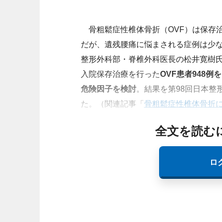
骨粗鬆症性椎体骨折（OVF）は保存
だが、遺残腰痛に悩まされる症例は少
整形外科部・脊椎外科医長の松井寛樹
入院保存治療を行った
OVF患者948
危険因子を検討
。結果を第98回日本整形
た。（関連記事「
骨粗鬆症性椎体骨折
全文を読む
ロ