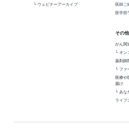
└
ウェビナーアーカイブ
医師ご
医学部
その他
がん関
└
オン
薬剤師
└
ファ
医療や
届け
└
あな
ライフ