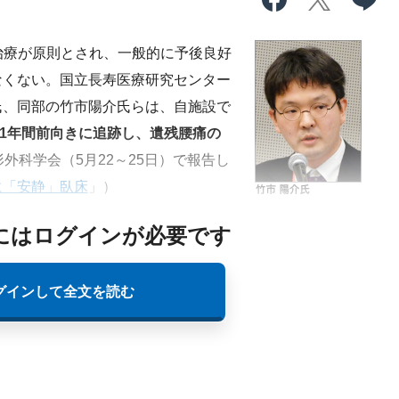
治療が原則とされ、一般的に予後良好
なくない。国立長寿医療研究センター
氏、同部の竹市陽介氏らは、自施設で
例を1年間前向きに追跡し、遺残腰痛の
外科学会（5月22～25日）で報告し
に「安静」臥床
」）
にはログインが必要です
グインして全文を読む