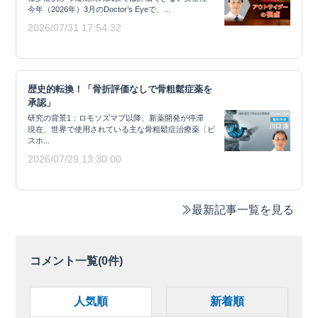
今年（2026年）3月のDoctor’s Eyeで、...
2026/07/31 17:54:32
歴史的転換！「骨折評価なしで骨粗鬆症薬を
承認」
研究の背景1：ロモソズマブ以降、新薬開発が停滞
現在、世界で使用されている主な骨粗鬆症治療薬〔ビ
スホ...
2026/07/29 13:30:00
最新記事一覧を見る
コメント一覧(
0
件)
人気順
新着順