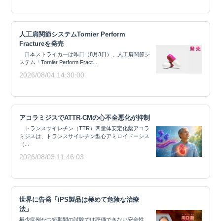
人工肩関節システムTornier Perform
Fractureを発売
日本ストライカーは昨日（8月3日）、人工肩関節シ
ステム「Tornier Perform Fract...
2026/08/04 14:30:00
アコラミジスでATTR-CMの心不全悪化が抑制
トランスサイレチン（TTR）四量体安定化薬アコラ
ミジスは、トランスサイレチン型心アミロイドーシス
（...
2026/08/03 11:46:03
世界に告発「iPS製品は極めて危険な治療
法」
極少症例かつ短期間の試験では評価できない安全性