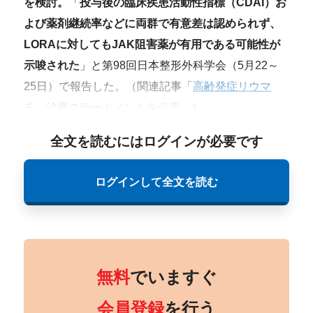
を検討。
「
投与後の臨床疾患活動性指標（CDAI）お
よび薬剤継続率などに両群で有意差は認められず、
LORAに対してもJAK阻害薬が有用である可能性が
示唆された
」と第98回日本整形外科学会（5月22～
25日）で報告した。（関連記事「
高齢発症リウマ
チ、治療ステートメントを公表
」）
全文を読むにはログインが必要です
ログインして全文を読む
無料
でいますぐ
会員登録
を行う