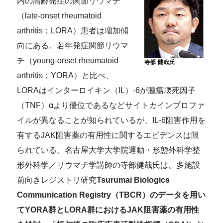
内の高齢発症の関節リウマチ
（late-onset rheumatoid
arthritis；LORA）患者は増加傾
向にある。若年発症関節リウマ
チ（young-onset rheumatoid
arthritis；YORA）と比べ、
LORAはインターロイキン（IL）-6が腫瘍壊死因子
（TNF）αより優位であるなどサイトカインプロファ
イルが異なることが知られているが、IL-6阻害作用を
有するJAK阻害薬の有用性に関するエビデンスは限
られている。名古屋大学大学院運動・形態外科学整
形外科学／リウマチ学講師の寺部健哉氏は、多施設
前向きレジストリ研究
Tsurumai Biologics
Communication Registry（TBCR）のデータを用い
てYORA群とLORA群におけるJAK阻害薬の有用性