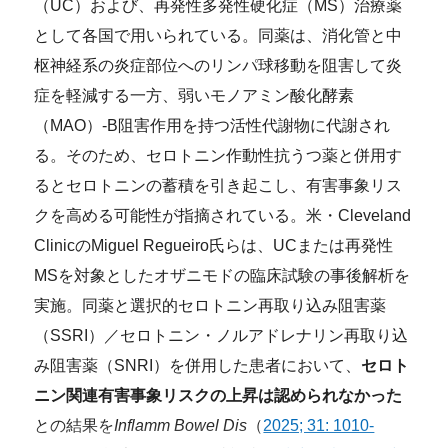
（UC）および、再発性多発性硬化症（MS）治療薬
として各国で用いられている。同薬は、消化管と中
枢神経系の炎症部位へのリンパ球移動を阻害して炎
症を軽減する一方、弱いモノアミン酸化酵素
（MAO）-B阻害作用を持つ活性代謝物に代謝され
る。そのため、セロトニン作動性抗うつ薬と併用す
るとセロトニンの蓄積を引き起こし、有害事象リス
クを高める可能性が指摘されている。米・Cleveland
ClinicのMiguel Regueiro氏らは、UCまたは再発性
MSを対象としたオザニモドの臨床試験の事後解析を
実施。同薬と選択的セロトニン再取り込み阻害薬
（SSRI）／セロトニン・ノルアドレナリン再取り込
み阻害薬（SNRI）を併用した患者において、
セロト
ニン関連有害事象リスクの上昇は認められなかった
との結果を
Inflamm Bowel Dis
（
2025; 31: 1010-