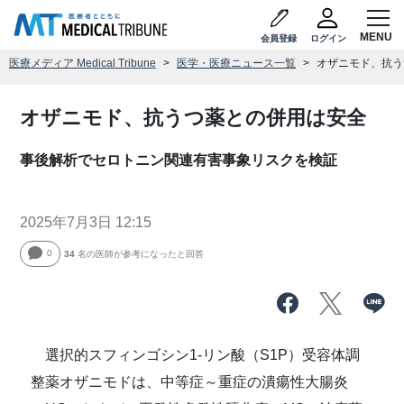
会員登録
ログイン
医療メディア Medical Tribune
医学・医療ニュース一覧
オザニモド、抗う
オザニモド、抗うつ薬との併用は安全
事後解析でセロトニン関連有害事象リスクを検証
2025年7月3日 12:15
0
34
名の医師が参考になったと回答
選択的スフィンゴシン1-リン酸（S1P）受容体調
整薬オザニモドは、中等症～重症の潰瘍性大腸炎