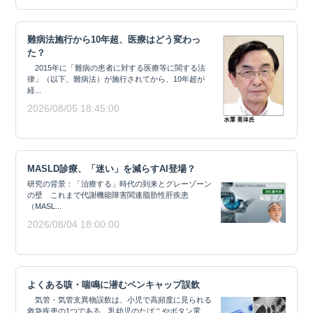
難病法施行から10年超、医療はどう変わっ
た？
2015年に「難病の患者に対する医療等に関する法
律」（以下、難病法）が施行されてから、10年超が
経...
2026/08/05 18:45:00
MASLD診療、「迷い」を減らすAI登場？
研究の背景：「治療する」時代の到来とグレーゾーン
の壁 これまで代謝機能障害関連脂肪性肝疾患
（MASL...
2026/08/04 18:00:00
よくある咳・喘鳴に潜むペンキャップ誤飲
気管・気管支異物誤飲は、小児で高頻度に見られる
救急疾患の1つである。乳幼児のたばこやボタン電