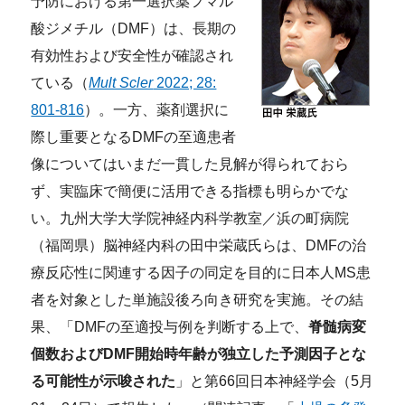
予防における第一選択薬
フマル
酸ジメチル（DMF）は、長期の
有効性および安全性が確認され
ている（
Mult Scler
2022; 28:
801-816
）。一方、
薬剤選択に
際し
重要となるDMFの至適患者
像についてはいまだ一貫した見解が得られておら
ず、実臨床で簡便に活用できる指標も明らかでな
い。九州大学大学院神経内科学教室／浜の町病院
（福岡県）脳神経内科の田中栄蔵氏らは、DMFの治
療反応性に関連する因子の同定を目的に日本人MS患
者を対象とした単施設後ろ向き研究を実施。その結
果、「DMF
の至適投与例
を判断する上で、
脊髄病変
個数およびDMF開始時年齢が独立した予測因子とな
る可能性が示唆された
」と第66回日本神経学会（5月