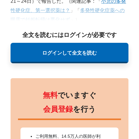
21～24日）で報告した。（関連記事：「
小児の多発
性硬化症、第一選択薬は？
」「
多発性硬化症薬への
曝露で妊娠転帰は悪化せず
」）
全文を読むにはログインが必要です
ログインして全文を読む
無料
でいますぐ
会員登録
を行う
ご利用無料、14.5万人の医師が利