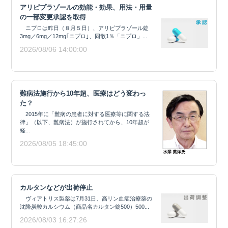
アリピプラゾールの効能・効果、用法・用量
の一部変更承認を取得
ニプロは昨日（８月５日）、アリピプラゾール錠
3mg／6mg／12mg｢ニプロ｣、同散1％「ニプロ」...
2026/08/06 14:00:00
難病法施行から10年超、医療はどう変わっ
た？
2015年に「難病の患者に対する医療等に関する法
律」（以下、難病法）が施行されてから、10年超が
経...
2026/08/05 18:45:00
カルタンなどが出荷停止
ヴィアトリス製薬は7月31日、高リン血症治療薬の
沈降炭酸カルシウム（商品名カルタン錠500）500...
2026/08/03 16:27:26