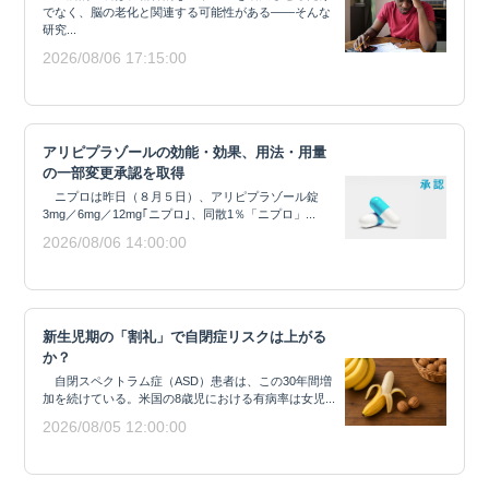
でなく、脳の老化と関連する可能性がある——そんな
研究...
2026/08/06 17:15:00
アリピプラゾールの効能・効果、用法・用量
の一部変更承認を取得
ニプロは昨日（８月５日）、アリピプラゾール錠
3mg／6mg／12mg｢ニプロ｣、同散1％「ニプロ」...
2026/08/06 14:00:00
新生児期の「割礼」で自閉症リスクは上がる
か？
自閉スペクトラム症（ASD）患者は、この30年間増
加を続けている。米国の8歳児における有病率は女児...
2026/08/05 12:00:00