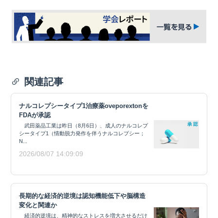
関連記事
ナルコレプシータイプ1治療薬oveporextonを
FDAが承認
武田薬品工業は昨日（8月6日）、成人のナルコレプ
シータイプ1（情動脱力発作を伴うナルコレプシー；
N...
2026/08/07 14:09:09
長期的な経済的逆境は認知機能低下や脳構造
変化と関連か
経済的逆境は、精神的なストレスを増大させるだけ