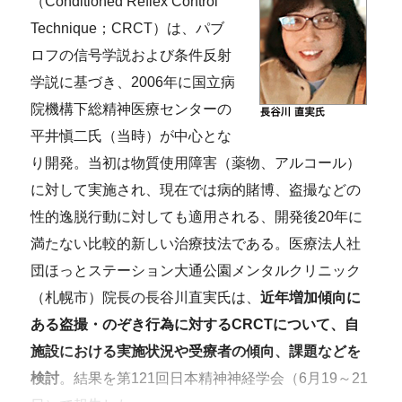
（Conditioned Reflex Control
Technique；CRCT）は、パブ
ロフの信号学説および条件反射
学説に基づき、2006年に国立病
院機構下総精神医療センターの
平井愼二氏（当時）が中心とな
り開発。当初は物質使用障害（薬物、アルコール）
に対して実施され、現在では病的賭博、盗撮などの
性的逸脱行動に対しても適用される、開発後20年に
満たない比較的新しい治療技法である。医療法人社
団ほっとステーション大通公園メンタルクリニック
（札幌市）院長の長谷川直実氏は、
近年増加傾向に
ある盗撮・のぞき行為に対するCRCTについて、自
施設における実施状況や受療者の傾向、課題などを
検討
。結果を第121回日本精神神経学会（6月19～21