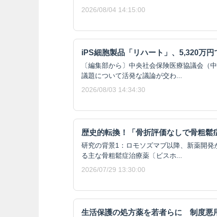
2026/08/04 14:15:00
iPS細胞製品「リハート」、5,320万
〔編集部から〕中央社会保険医療協議会（中
議題について活発な議論が交わ...
2026/08/03 14:34:30
歴史的転換！「骨折評価なしで骨粗鬆
研究の背景1：ロモソズマブ以降、新薬開発
る主な骨粗鬆症治療薬〔ビスホ...
2026/07/29 13:30:00
生活保護の処方薬を若者らに 制度悪