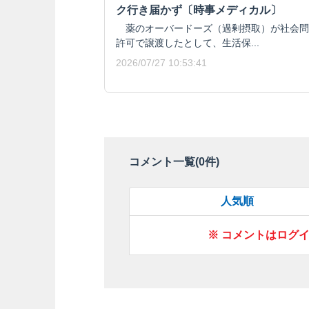
ク行き届かず〔時事メディカル〕
薬のオーバードーズ（過剰摂取）が社会問
許可で譲渡したとして、生活保...
2026/07/27 10:53:41
コメント一覧(
0
件)
人気順
※ コメントはログ