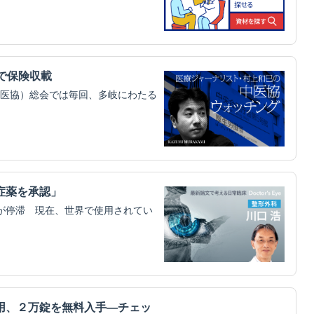
円で保険収載
医協）総会では毎回、多岐にわたる
症薬を承認」
が停滞 現在、世界で使用されてい
用、２万錠を無料入手―チェッ