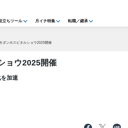
役立ちツール
月イチ特集
転職／継承
モダンホスピタルショウ2025開催
ョウ2025開催
化を加速