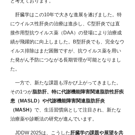
と考えております。
肝臓学はこの10年で大きな進展を遂げました。特
にウイルス性肝炎の治療は進歩し、C型肝炎では直
接作用型抗ウイルス薬（DAA）の登場により治療成
績が飛躍的に向上しました。B型肝炎でも、完全なウ
イルス排除はまだ困難ですが、抗ウイルス薬を用い
た発がん予防につながる長期管理が可能となりまし
た。
一方で、新たな課題も浮かび上がってきました。
その1つが
脂肪肝、特に代謝機能障害関連脂肪性肝疾
患（MASLD）や代謝機能障害関連脂肪肝炎
（MASH）
で、生活習慣病として注目され、新たな
治療薬や診断法の研究が進んでいます。
JDDW 2025は、こうした
肝臓学の課題や展望を共