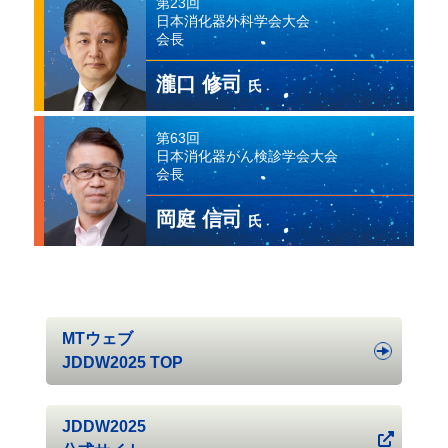
第23回
日本消化器外科学会大会
会長
瀧口 修司
氏
第63回
日本消化器がん検診学会大会
会長
岡庭 信司
氏
MTウェブ
JDDW2025 TOP
JDDW2025