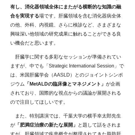
有し、消化器領域全体にまたがる横断的な知識の融
合を実現する
場です。肝臓領域を含む消化器病全体
の他、外科、内視鏡、さらに検診など、さまざまな
興味深い他領域の研究成果に触れることができる良
い機会だと思います。
肝臓学に関する多彩なセッションが準備されてい
ますが、中でも「Strategic International Session」で
は、米国肝臓学会（AASLD）とのジョイントシンポ
ジウム
「MetALDの臨床像とマネジメント」
が企画
されており、国際的な視点からの議論が展開される
ので注目してほしいです。
また、特別講演では、千葉大学の横手幸太郎先生
が
「肥満症治療の新たな展開」
と題して話をされま
すが、肝臓領域で疾患概念が整理されてきた脂肪肝