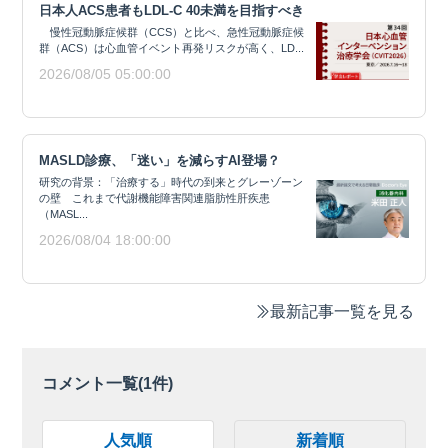
日本人ACS患者もLDL-C 40未満を目指すべき
慢性冠動脈症候群（CCS）と比べ、急性冠動脈症候
群（ACS）は心血管イベント再発リスクが高く、LD...
2026/08/05 05:00:00
MASLD診療、「迷い」を減らすAI登場？
研究の背景：「治療する」時代の到来とグレーゾーン
の壁 これまで代謝機能障害関連脂肪性肝疾患
（MASL...
2026/08/04 18:00:00
最新記事一覧を見る
コメント一覧(
1
件)
人気順
新着順