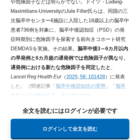
や危険因子などは明らかでない。ドイツ・Ludwig-
Maximilians-UniversityのJule Filler氏らは、同国の三
次脳卒中センター6施設に入院した18歳以上の脳卒中
患者736例を対象に、脳卒中後認知症（PSD）の発
症時期別に危険因子を探索する前向きコホート研究
DEMDASを実施。その結果
、脳卒中後3～6カ月以内
の早発例と6カ月超の遅発例では危険因子が異なり
、
遅発例における新たな危険因子を同定したと
、
Lancet Reg Health Eur
（
2025; 56: 101428
）に発表
した。（関連記事「
脳卒中後認知症の実態
」「
脳卒
中後の認知機能低下、高血糖で加速
」）
全文を読むにはログインが必要です
ログインして全文を読む