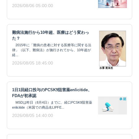
2026/08/06 05:00:00
難病法施行から10年超、医療はどう変わっ
た？
2015年に「難病の患者に対する医療等に関する法
律」（以下、難病法）が施行されてから、10年超が
経...
2026/08/05 18:45:00
1日1回経口投与のPCSK9阻害薬enlicitide、
FDAが初承認
MSDは昨日（8月4日）までに、経口PCSK9阻害薬
enlicitide（米国での商品名LIPFE...
2026/08/05 14:40:00