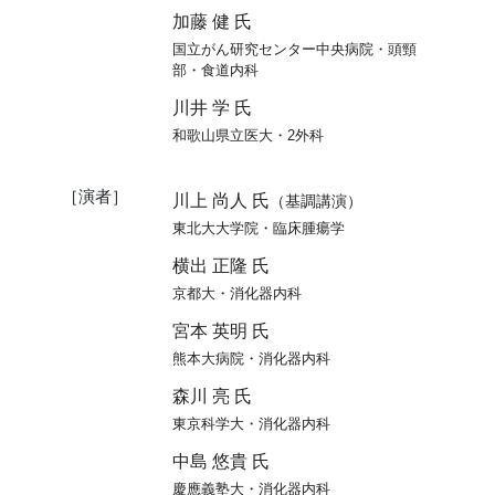
加藤 健 氏
国立がん研究センター中央病院・頭頸
部・食道内科
川井 学 氏
和歌山県立医大・2外科
［演者］
川上 尚人 氏
（基調講演）
東北大大学院・臨床腫瘍学
横出 正隆 氏
京都大・消化器内科
宮本 英明 氏
熊本大病院・消化器内科
森川 亮 氏
東京科学大・消化器内科
中島 悠貴 氏
慶應義塾大・消化器内科