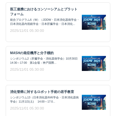
医工連携におけるコンソーシアムとプラット
フォーム
統合プログラム6（W）（JDDW・日本消化器病学会・
日本消化器内視鏡学会・日本肝臓学会・日本消化...
2025/11/01 05:30:00
MASHの発症機序と分子標的
シンポジウム2（肝臓学会・消化器病学会）10月30日
14:30～17:00 第1会場：神戸国際...
2025/11/01 05:30:00
消化管癌に対するロボット手術の若手教育
シンポジウム13（日本消化器外科学会・日本消化器病
学会）11月1日(土) 14:00～17:0...
2025/11/01 05:30:00