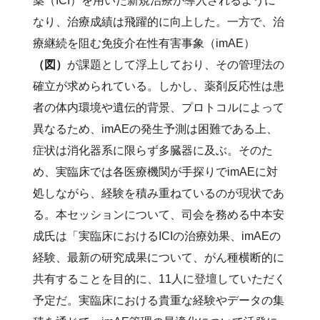
薬（ICI）を用いた新規治療が導入されるように
なり、治療成績は飛躍的に向上した。一方で、治
療継続を阻む免疫介在性有害事象（imAE）
（図）
が課題として浮上しており、その管理法の
確立が求められている。しかし、薬剤反応性は患
者の体内環境や遺伝的背景、プロトコルによって
異なるため、imAEの発生予測は困難である上、
症状は消化器系に限らず多臓器に及ぶ。そのた
め、実臨床では各医療機関が手探りでimAEに対
処しながら、経験を積み重ねているのが現状であ
る。本セッションについて、司会を務める中本安
成氏は「実臨床におけるICIの治療効果、imAEの
経験、最新の研究成果について、がん種横断的に
共有することを目的に、11人に登壇していただく
予定だ。実臨床における貴重な経験やデータの集