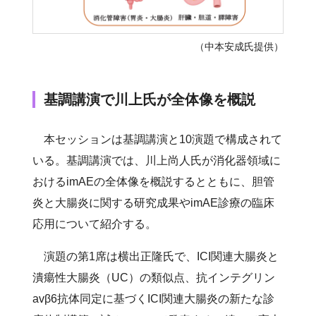
（中本安成氏提供）
基調講演で川上氏が全体像を概説
本セッションは基調講演と10演題で構成されて
いる。基調講演では、川上尚人氏が消化器領域に
おけるimAEの全体像を概説するとともに、胆管
炎と大腸炎に関する研究成果やimAE診療の臨床
応用について紹介する。
演題の第1席は横出正隆氏で、ICI関連大腸炎と
潰瘍性大腸炎（UC）の類似点、抗インテグリン
avβ6抗体同定に基づくICI関連大腸炎の新たな診