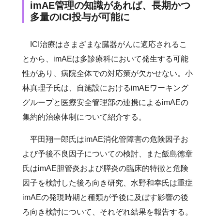
imAE管理の知識があれば、長期かつ
多量のICI投与が可能に
ICI治療はさまざまな臓器がんに適応されるこ
とから、imAEは多診療科において発生する可能
性があり、病院全体での対応策が欠かせない。小
林真理子氏は、自施設におけるimAEワーキング
グループと医療安全管理部の連携によるimAEの
集約的治療体制について紹介する。
平田翔一郎氏はimAE消化管障害の危険因子お
よび予後不良因子についての検討、また飯島徳章
氏はimAE胆管炎および膵炎の臨床的特徴と危険
因子を検討した後ろ向き研究、水野和幸氏は重症
imAEの発現時期と種類が予後に及ぼす影響の後
ろ向き検討について、それぞれ結果を報告する。