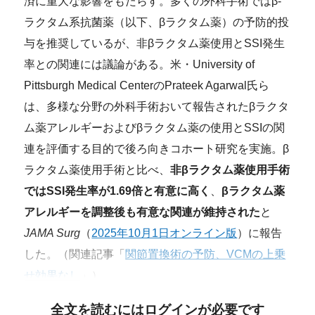
済に重大な影響をもたらす。多くの外科手術ではβ-
ラクタム系抗菌薬（以下、βラクタム薬）の予防的投
与を推奨しているが、非βラクタム薬使用とSSI発生
率との関連には議論がある。米・University of
Pittsburgh Medical CenterのPrateek Agarwal氏ら
は、多様な分野の外科手術おいて報告されたβラクタ
ム薬アレルギーおよびβラクタム薬の使用とSSIの関
連を評価する目的で後ろ向きコホート研究を実施。β
ラクタム薬使用手術と比べ、
非βラクタム薬使用手術
ではSSI発生率が1.69倍と有意に高く
、
βラクタム薬
アレルギーを調整後も有意な関連が維持された
と
JAMA Surg
（
2025年10月1日オンライン版
）に報告
した。（関連記事「
関節置換術の予防、VCMの上乗
せ効果なし
」）
全文を読むにはログインが必要です