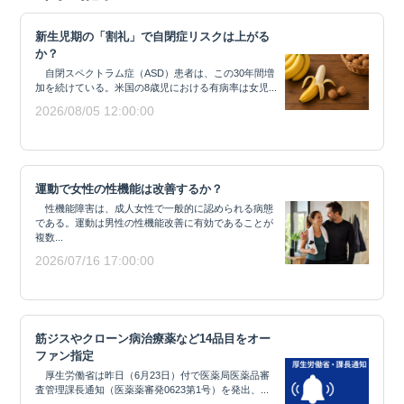
新生児期の「割礼」で自閉症リスクは上がる
か？
自閉スペクトラム症（ASD）患者は、この30年間増
加を続けている。米国の8歳児における有病率は女児...
2026/08/05 12:00:00
運動で女性の性機能は改善するか？
性機能障害は、成人女性で一般的に認められる病態
である。運動は男性の性機能改善に有効であることが
複数...
2026/07/16 17:00:00
筋ジスやクローン病治療薬など14品目をオー
ファン指定
厚生労働省は昨日（6月23日）付で医薬局医薬品審
査管理課長通知（医薬薬審発0623第1号）を発出、...