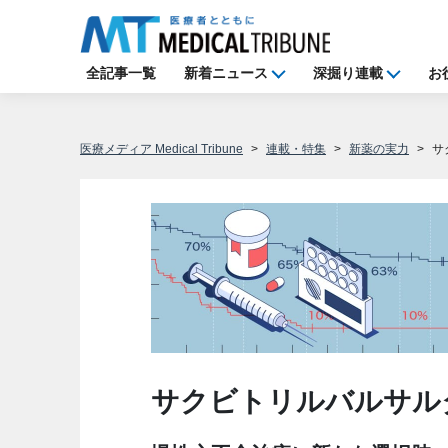
全記事一覧
新着ニュース
深掘り連載
お
医療メディア Medical Tribune
連載・特集
新薬の実力
サ
サクビトリルバルサル