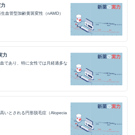
実力
生血管型加齢黄斑変性（nAMD）
実力
血であり、特に女性では月経過多な
とされる円形脱毛症（Alopecia