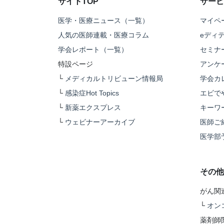
サイトTOP
サービ
医学・医療ニュース（一覧）
マイペ
人気の医師連載・医療コラム
eディ
学会レポート（一覧）
セミナ
特設ページ
アンケ
└
メディカルトリビューン情報局
学会カ
└
感染症Hot Topics
エビで
└
新薬エクスプレス
キーワ
└
ウェビナーアーカイブ
医師ご
医学部
その他
がん関
└
オン
薬剤師