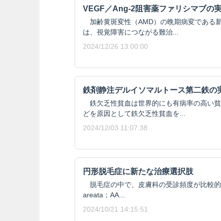
VEGF／Ang-2阻害薬ファリシマブの
加齢黄斑変性（AMD）の晩期病変である新
は、視覚障害につながる難治...
2024/12/26 13:00:00
鉄剤静注デルイソマルトース第二鉄の
鉄欠乏性貧血は世界的にも有病率の高い貧
どを原因として鉄欠乏性貧血を...
2024/12/03 11:07:38
円形脱毛症に新たな治療選択肢
脱毛症の中で、皮膚科の受診頻度が比較的高い
areata；AA...
2024/10/21 14:15:51