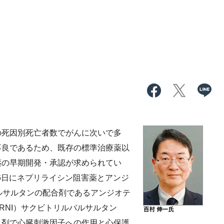
の死因別死亡者数でがんに次いで多
不良であるため、既存の標準治療薬以
薬の早期開発・承認が求められてい
26日にネプリライシン阻害薬とアンジ
ルサルタンの配合剤であるアンジオテ
RNI）サクビトリルバルサルタン
単剤で心臓刺激因子への作用と心保護