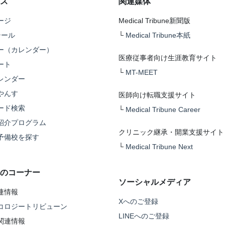
ス
関連媒体
ージ
Medical Tribune新聞版
テール
└
Medical Tribune本紙
ー（カレンダー）
医療従事者向け生涯教育サイト
ート
└
MT-MEET
レンダー
やんす
医師向け転職支援サイト
ード検索
└
Medical Tribune Career
紹介プログラム
クリニック継承・開業支援サイト
予備校を探す
└
Medical Tribune Next
のコーナー
ソーシャルメディア
連情報
Xへのご登録
コロジートリビューン
LINEへのご登録
関連情報