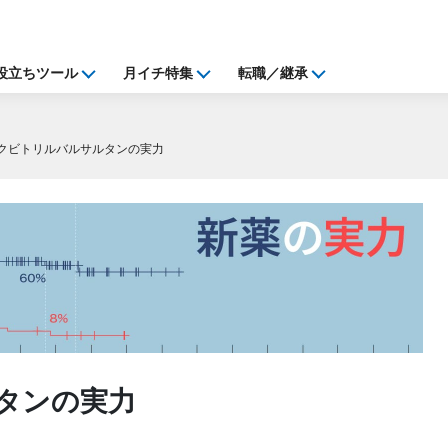
役立ちツール
月イチ特集
転職／継承
クビトリルバルサルタンの実力
タンの実力