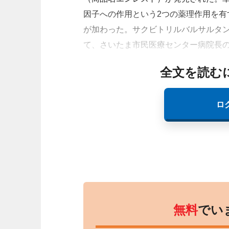
因子への作用という2つの薬理作用を有
が加わった。サクビトリルバルサルタ
て、さいたま市民医療センター病院長
全文を読む
ロ
無料
でい