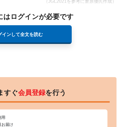
（JGL2021を参考に倉原優氏作成）
にはログインが必要です
グインして全文を読む
ますぐ
会員登録
を行う
利用
日お届け