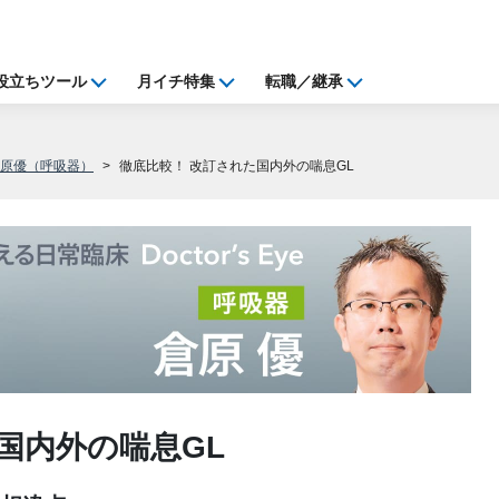
役立ちツール
月イチ特集
転職／継承
倉原優（呼吸器）
徹底比較！ 改訂された国内外の喘息GL
国内外の喘息GL