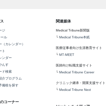
ス
関連媒体
ージ
Medical Tribune新聞版
テール
└
Medical Tribune本紙
ー（カレンダー）
医療従事者向け生涯教育サイト
ート
└
MT-MEET
レンダー
やんす
医師向け転職支援サイト
ード検索
└
Medical Tribune Career
紹介プログラム
クリニック継承・開業支援サイト
予備校を探す
└
Medical Tribune Next
のコーナー