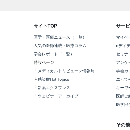
サイトTOP
サービ
医学・医療ニュース（一覧）
マイペ
人気の医師連載・医療コラム
eディ
学会レポート（一覧）
セミナ
特設ページ
アンケ
└
メディカルトリビューン情報局
学会カ
└
感染症Hot Topics
エビで
└
新薬エクスプレス
キーワ
└
ウェビナーアーカイブ
医師ご
医学部
その他