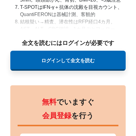
T-SPOTはIFN-γ＋抗体の沈殿を目視カウント、
QuantiFERONは器械計測、客観的
結核疑い→精査、潜在性はRFP経口4カ月、
AST、ALT、CBC確認、1カ月ごとフォロー
全文を読むにはログインが必要です
ログインして全文を読む
無料
でいますぐ
会員登録
を行う