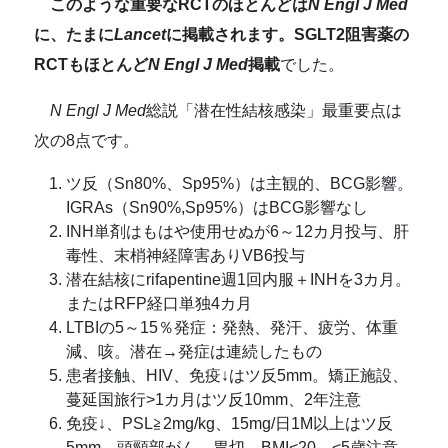
このような重要なRCTのほとんどは
N Engl J Med
に、たまに
Lancet
に掲載されます。SGLT2阻害薬の
RCTもほとんど
N Engl J Med
掲載
でした。
N Engl J Med
総説「潜在性結核感染」最重要点は
次の8点です。
ツ反（Sn80%、Sp95%）は主観的、BCG影響。
IGRAs（Sn90%,Sp95%）はBCG影響なし
INH単剤はもはや使用せぬが6～12カ月投与、肝
毒性、末梢神経障害ありVB6投与
潜在結核にrifapentine週1回内服＋INHを3カ月。
またはRFP経口単独4カ月
LTBIの5～15％発症：発熱、発汗、疲労、体重
減、咳。潜在→発症は連続したもの
患者接触、HIV、免疫↓はツ反5mm。矯正施設、
蔓延国旅行>1カ月はツ反10mm、2年注意
免疫↓、PSL≧2mg/kg、15mg/日1M以上はツ反
5mm。頭頸部がん、胃切、BMI<20、<5歳注意