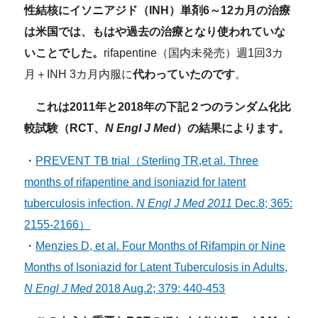
性結核にイソニアジド（INH）単剤6～12カ月の治療
は米国では、もはや過去の治療となり使われていな
いことでした。
rifapentine（国内未発売）週1回3カ
月＋INH 3カ月内服に
代わっていたのです
。
これは2011年と2018年の下記２つのランダム化比
較試験（RCT、
N Engl J Med
）の結果によります。
・
PREVENT TB trial（Sterling TR,et al. Three
months of rifapentine and isoniazid for latent
tuberculosis infection.
N Engl J Med 2011
Dec.8; 365:
2155-2166）
・
Menzies D, et al. Four Months of Rifampin or Nine
Months of Isoniazid for Latent Tuberculosis in Adults,
N Engl J Med
2018 Aug.2; 379: 440-453