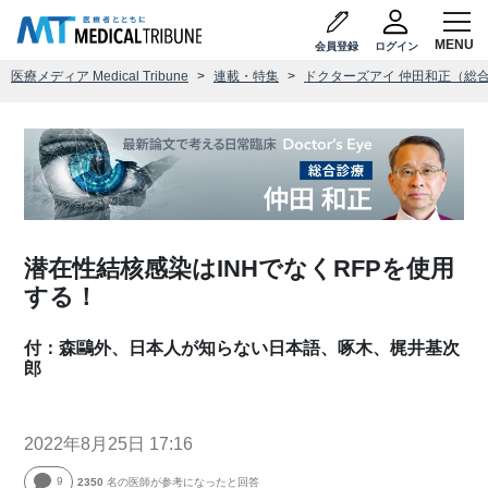
会員登録
ログイン
医療メディア Medical Tribune
連載・特集
ドクターズアイ 仲田和正（総
潜在性結核感染はINHでなくRFPを使用
する！
付：森鷗外、日本人が知らない日本語、啄木、梶井基次
郎
2022年8月25日 17:16
9
2350
名の医師が参考になったと回答