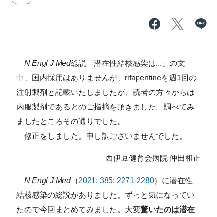
N Engl J Med
総説「潜在性結核感染は...」の文
中、国内採用はありませんが、rifapentineを週1回の
注射製剤と記載いたしましたが、読者の方々からは
内服製剤であるとのご指摘を頂きました。調べてみ
ましたところその通りでした。
修正をしました。申し訳ございませんでした。
西伊豆健育会病院 仲田和正
N Engl J Med
（
2021; 385: 2271-2280
）に潜在性
結核感染の総説がありました。ずっと気になってい
たので今回まとめてみました。大変
驚いたのは潜在