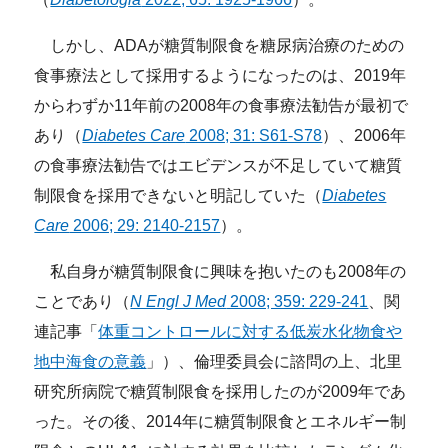
しかし、ADAが糖質制限食を糖尿病治療のための
食事療法として採用するようになったのは、2019年
からわずか11年前の2008年の食事療法勧告が最初で
あり（
Diabetes Care
2008; 31: S61-S78
）、2006年
の食事療法勧告ではエビデンスが不足していて糖質
制限食を採用できないと明記していた（
Diabetes
Care
2006; 29: 2140-2157
）。
私自身が糖質制限食に興味を抱いたのも2008年の
ことであり（
N Engl J Med
2008; 359: 229-241
、関
連記事「
体重コントロールに対する低炭水化物食や
地中海食の意義
」）、倫理委員会に諮問の上、北里
研究所病院で糖質制限食を採用したのが2009年であ
った。その後、2014年に糖質制限食とエネルギー制