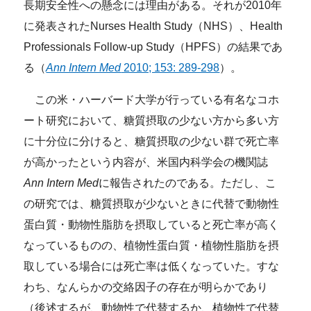
長期安全性への懸念には理由がある。それが2010年
に発表されたNurses Health Study（NHS）、Health
Professionals Follow-up Study（HPFS）
の結果であ
る（
Ann Intern Med
2010; 153: 289-298
）。
この米・ハーバード大学が行っている有名なコホ
ート研究において、糖質摂取の少ない方から多い方
に十分位に分けると、糖質摂取の少ない群で死亡率
が高かったという内容が、米国内科学会の機関誌
Ann Intern Med
に報告されたのである。ただし、こ
の研究では、糖質摂取が少ないときに代替で動物性
蛋白質・動物性脂肪を摂取していると死亡率が高く
なっているものの、植物性蛋白質・植物性脂肪を摂
取している場合には死亡率は低くなっていた。すな
わち、なんらかの交絡因子の存在が明らかであり
（後述するが、動物性で代替するか、植物性で代替