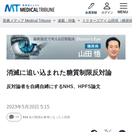
会員登録
ログイン
医療メディア Medical Tribune
連載・特集
ドクターズアイ 山田悟（糖尿
消滅に追い込まれた糖質制限反対論
反対論者を自縄自縛にするNHS、HPFS論文
2023年5月20日 5:15
19
924
名の医師が参考になったと回答