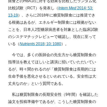
限食とのHbA1cに対する効果を比較したランダム化
比較試験（RCT）を発表し（
Intern Med
2014; 53:
13-19
）、さらに2018年に糖質制限食には推奨でき
る根拠はあるが、エネルギー制限食には根拠がない
ことを、日本人2型糖尿病患者を対象とした臨床試験
のシステマチックレビューで確認し、現在に至って
いる（
Nutrients
2018; 10: 1080
）。
今では、多くの医師会の先生方から糖質制限食の
指導法を教えてほしいと講演に招いていただいてい
るが、時々聞かれるのが「糖質制限食は長期的には
生命予後を悪化させるといわれている。安全性は大
丈夫なのか」という質問である。
私は糖質制限食の長期安全性（9年間）を確認した
論文を投稿準備中であるが、こうした糖質制限食の