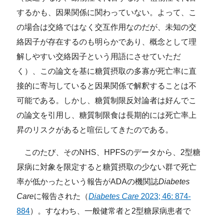
するかも、因果関係に関わっていない。よって、こ
の場合は交絡ではなく交互作用なのだが、未知の交
絡因子が存在するのも明らかであり、概念として理
解しやすい交絡因子という用語にさせていただ
く）、この論文を基に糖質摂取の多寡が死亡率に直
接的に寄与していると因果関係で解釈することは不
可能である。しかし、糖質制限反対論者は好んでこ
の論文を引用し、糖質制限食は長期的には死亡率上
昇のリスクがあると喧伝してきたのである。
このたび、そのNHS、HPFSのデータから、2型糖
尿病に対象を限定すると糖質摂取の少ない群で死亡
率が低かったという報告がADAの機関誌
Diabetes
Care
に報告された（
Diabetes Care
2023; 46: 874-
884
）。すなわち、一般健常者と2型糖尿病患者で