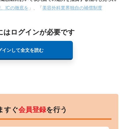
、ICの徹底を
」、「
美容外科業界独自の補償制度
にはログインが必要です
グインして全文を読む
ますぐ
会員登録
を行う