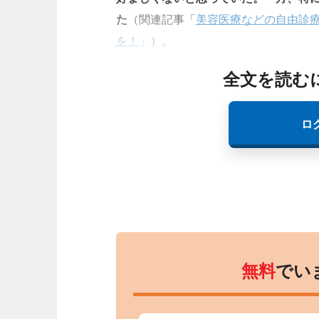
た
（関連記事「
美容医療などの自由診療
を！
」）。
全文を読む
ロ
無料
でい