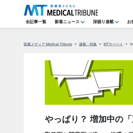
全記事一覧
新着ニュース
深掘り連載
お
医療メディア Medical Tribune
連載・特集
MTサーベイ
やっぱり？ 増加中の