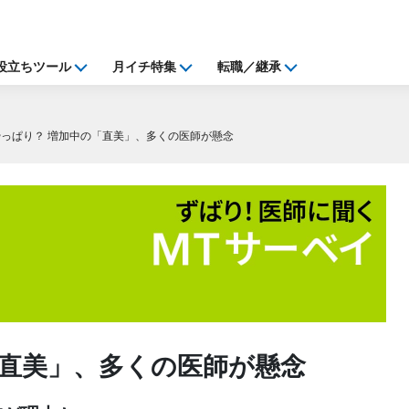
役立ちツール
月イチ特集
転職／継承
やっぱり？ 増加中の「直美」、多くの医師が懸念
「直美」、多くの医師が懸念