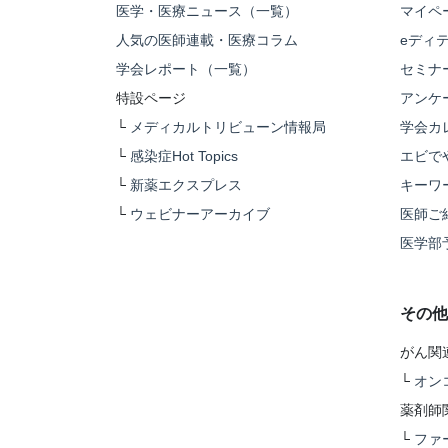
医学・医療ニュース（一覧）
マイペ
人気の医師連載・医療コラム
eディ
学会レポート（一覧）
セミナ
特設ページ
アンケ
└
メディカルトリビューン情報局
学会カ
└
感染症Hot Topics
エビで
└
新薬エクスプレス
キーワ
└
ウェビナーアーカイブ
医師ご
医学部
その他
がん関
└
オン
薬剤師
└
ファ