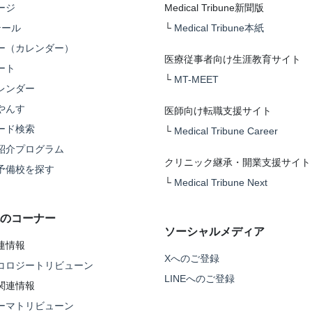
ージ
Medical Tribune新聞版
テール
└
Medical Tribune本紙
ー（カレンダー）
医療従事者向け生涯教育サイト
ート
└
MT-MEET
レンダー
やんす
医師向け転職支援サイト
ード検索
└
Medical Tribune Career
紹介プログラム
クリニック継承・開業支援サイト
予備校を探す
└
Medical Tribune Next
のコーナー
ソーシャルメディア
連情報
Xへのご登録
コロジートリビューン
LINEへのご登録
関連情報
ーマトリビューン