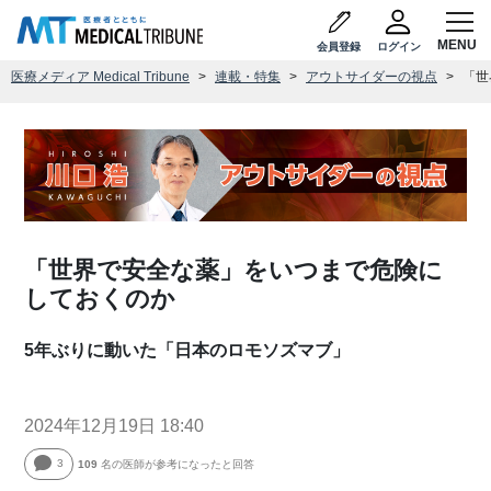
会員登録
ログイン
医療メディア Medical Tribune
連載・特集
アウトサイダーの視点
「世
「世界で安全な薬」をいつまで危険に
しておくのか
5年ぶりに動いた「日本のロモソズマブ」
2024年12月19日 18:40
3
109
名の医師が参考になったと回答