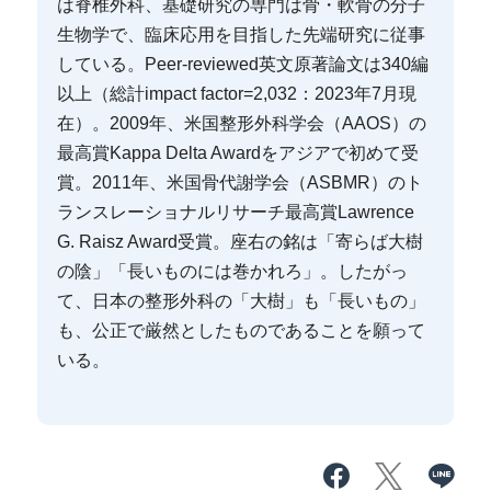
は脊椎外科、基礎研究の専門は骨・軟骨の分子
生物学で、臨床応用を目指した先端研究に従事
している。Peer-reviewed英文原著論文は340編
以上（総計impact factor=2,032：2023年7月現
在）。2009年、米国整形外科学会（AAOS）の
最高賞Kappa Delta Awardをアジアで初めて受
賞。2011年、米国骨代謝学会（ASBMR）のト
ランスレーショナルリサーチ最高賞Lawrence
G. Raisz Award受賞。座右の銘は「寄らば大樹
の陰」「長いものには巻かれろ」。したがっ
て、日本の整形外科の「大樹」も「長いもの」
も、公正で厳然としたものであることを願って
いる。