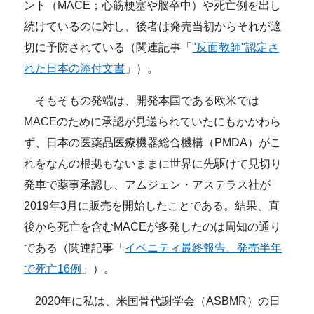
ント（MACE；心筋梗塞や脳卒中）や死亡例を出し
続けているのに対し、後者は発売当初からそれが適
切に予防されている（関連記事「
"反面教師"認定さ
れた日本の添付文書
」）。
そもそもの発端は、開発本国である欧米では
MACEのために承認が見送られていたにもかかわら
ず、日本の医薬品医療機器総合機構（PMDA）がこ
れをなんの根拠もないままに世界に先駆けて見切り
発車で薬事承認し、アムジェン・アステラス社が
2019年3月に販売を開始したことである。結果、直
後から死亡を含むMACEが多発したのは周知の通り
である（関連記事「
イベニティ最終報告、発売半年
で死亡16例
」）。
2020年に私は、米国骨代謝学会（ASBMR）の日