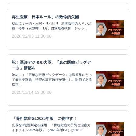
再生医療「日本ルール」の致命的欠陥
初めに：手術・入院・リハビリ...患者負担の大きい治
療 今年（2026年）1月、自家培養軟骨「ジャッ...
2026/02/03 11:00:00
祝！医師デジタル大臣、「真の医療ビッグデ
ータ」構築を
始めに：「正確な医療ビッグデータ」は医療界にとっ
て最重要課題 待望の高市政権が誕生し、医師である
松本...
2025/11/14 19:30:00
「骨粗鬆症GL2025年版」に物申す！
乱暴な3段階判定を採用 『骨粗鬆症の予防と治療ガ
イドライン2025年版』（2025年版GL）が201...