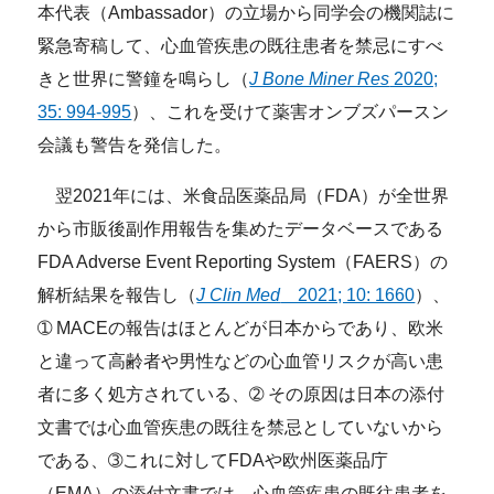
本代表（Ambassador）の立場から同学会の機関誌に
緊急寄稿して、心血管疾患の既往患者を禁忌にすべ
きと世界に警鐘を鳴らし（
J Bone Miner Res
2020;
35: 994-995
）、これを受けて薬害オンブズパースン
会議も警告を発信した。
翌2021年には、米食品医薬品局（FDA）が全世界
から市販後副作用報告を集めたデータベースである
FDA Adverse Event Reporting System（FAERS）の
解析結果を報告し（
J Clin Med
2021; 10: 1660
）、
➀ MACEの報告はほとんどが日本からであり、欧米
と違って高齢者や男性などの心血管リスクが高い患
者に多く処方されている、➁ その原因は日本の添付
文書では心血管疾患の既往を禁忌としていないから
である、➂これに対してFDAや欧州医薬品庁
（EMA）の添付文書では、心血管疾患の既往患者を