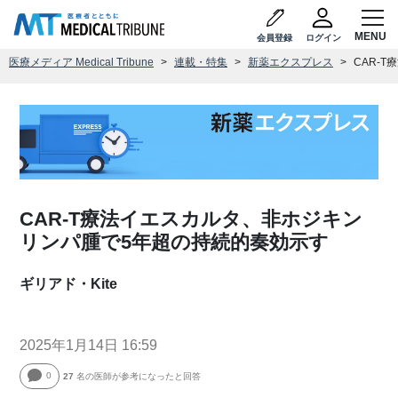
会員登録
ログイン
医療メディア Medical Tribune
連載・特集
新薬エクスプレス
CAR-
CAR-T療法イエスカルタ、非ホジキン
リンパ腫で5年超の持続的奏効示す
ギリアド・Kite
2025年1月14日 16:59
0
27
名の医師が参考になったと回答