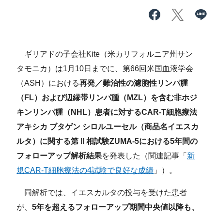
ギリアドの子会社Kite（米カリフォルニア州サン
タモニカ）は1月10日までに、第66回米国血液学会
（ASH）における
再発／難治性の濾胞性リンパ腫
（FL）および辺縁帯リンパ腫（MZL）を含む非ホジ
キンリンパ腫（NHL）患者に対するCAR-T細胞療法
アキシカ ブタゲン シロルユーセル（商品名イエスカ
ルタ）に関する第Ⅱ相試験ZUMA-5における5年間の
フォローアップ解析結果
を発表した（関連記事「
新
規CAR-T細胞療法の4試験で良好な成績
」）。
同解析では、イエスカルタの投与を受けた患者
が、
5年を超えるフォローアップ期間中央値以降も、