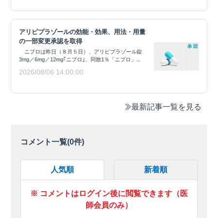
アリピプラゾールの効能・効果、用法・用量
の一部変更承認を取得
ニプロは昨日（８月５日）、アリピプラゾール錠
3mg／6mg／12mg｢ニプロ｣、同散1％「ニプロ」...
2026/08/06 14:00:00
最新記事一覧を見る
コメント一覧(
0
件)
人気順
新着順
※ コメントはログイン後に閲覧できます（医
師会員のみ）