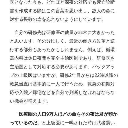
医となった今も、どれほど深夜の対応でも死亡診断
書を作成する際はこの言葉を思い出し、故人の命に
対する畏敬の念を忘れないようにしています。
自分の研修先は研修医の裁量が非常に大きかった
と思います。その分忙しく、最近の働き方改革と逆
行する部分もあったかもしれません。例えば、循環
器内科は休日夜間も完全主治医制であり、研修医も
主治医として対応する必要があります。バックアッ
プの上級医はいますが、研修2年目からは22時以降の
救急当直は基本的に一人で行うため、救急の初期対
応や入院／帰宅などを自分で判断しなければならな
い機会が増えます。
「
医療圏の人口9万人ほどの命をその夜は君が預か
っているのだ
」と上級医に一喝された時は武者震い