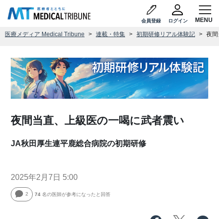
会員登録
ログイン
医療メディア Medical Tribune
連載・特集
初期研修リアル体験記
夜間
夜間当直、上級医の一喝に武者震い
JA秋田厚生連平鹿総合病院の初期研修
2025年2月7日 5:00
2
74
名の医師が参考になったと回答