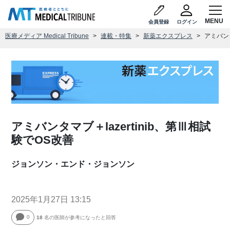
会員登録
ログイン
医療メディア Medical Tribune
連載・特集
新薬エクスプレス
アミバンタ
アミバンタマブ＋lazertinib、第Ⅲ相試
験でOS改善
ジョンソン・エンド・ジョンソン
2025年1月27日 13:15
0
18
名の医師が参考になったと回答