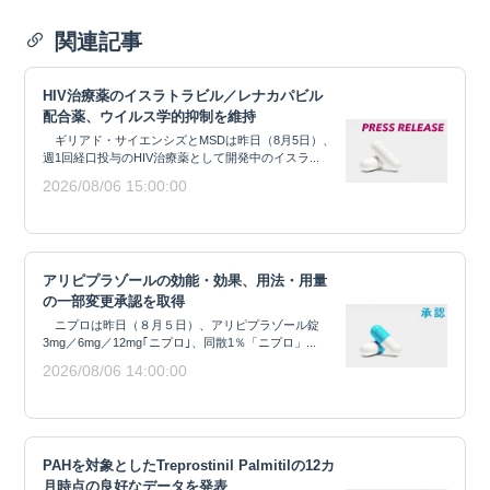
関連記事
HIV治療薬のイスラトラビル／レナカパビル
配合薬、ウイルス学的抑制を維持
ギリアド・サイエンシズとMSDは昨日（8月5日）、
週1回経口投与のHIV治療薬として開発中のイスラ...
2026/08/06 15:00:00
アリピプラゾールの効能・効果、用法・用量
の一部変更承認を取得
ニプロは昨日（８月５日）、アリピプラゾール錠
3mg／6mg／12mg｢ニプロ｣、同散1％「ニプロ」...
2026/08/06 14:00:00
PAHを対象としたTreprostinil Palmitilの12カ
月時点の良好なデータを発表