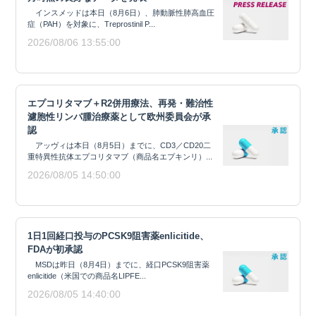
インスメッドは本日（8月6日）、肺動脈性肺高血圧
症（PAH）を対象に、Treprostinil P...
2026/08/06 13:55:00
エプコリタマブ＋R2併用療法、再発・難治性
濾胞性リンパ腫治療薬として欧州委員会が承
認
アッヴィは本日（8月5日）までに、CD3／CD20二
重特異性抗体エプコリタマブ（商品名エプキンリ）...
2026/08/05 14:50:00
1日1回経口投与のPCSK9阻害薬enlicitide、
FDAが初承認
MSDは昨日（8月4日）までに、経口PCSK9阻害薬
enlicitide（米国での商品名LIPFE...
2026/08/05 14:40:00