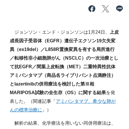
ジョンソン・エンド・ジョンソンは1月24日、
上皮
成長因子受容体（EGFR）遺伝子エクソン19欠失変
異（ex19del）／L858R置換変異を有する局所進行
／転移性非小細胞肺がん（NSCLC）の一次治療とし
て抗EGFR／間葉上皮転換（MET）二重特異性抗体
アミバンタマブ（商品名ライブリバント点滴静注）
とlazertinibの併用療法を検討した第Ⅲ相
MARIPOSA試験の全生存（OS）に関する結果
を発
表した。（関連記事「
アミバンタマブ、希少な肺が
んの標準治療に
」）
解析の結果、化学療法を用いない同併用療法は、