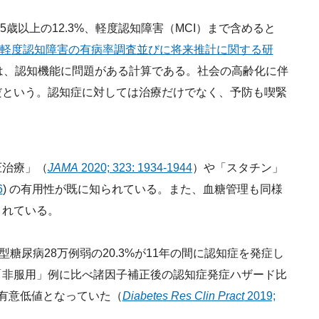
5歳以上の12.3%、軽度認知障害（MCI）まで含めると
軽度認知障害の有病率調査並びに将来推計に関する研
は、認知機能に問題がある計算である。社会の高齢化に伴
だという。認知症に対しては治療だけでなく、予防も喫緊
治療」（
JAMA
2020; 323: 1934-1944
）や「スタチン」
6
) の有用性が既に知られている。また、血糖管理も同様
されている。
糖尿病28万例弱の20.3%が11年の間に認知症を発症し
「非服用」例に比べ諸因子補正後の認知症発症ハザード比
81）の有意低値となっていた（
Diabetes Res Clin Pract
2019;