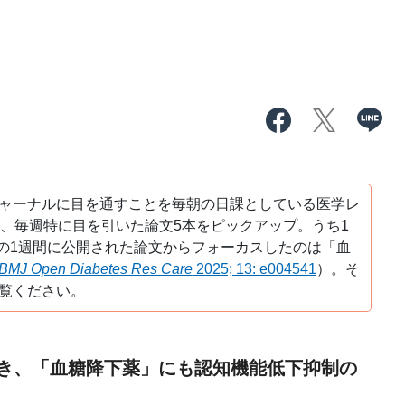
ャーナルに目を通すことを毎朝の日課としている医学レ
え、毎週特に目を引いた論文5本をピックアップ。うち1
日の1週間に公開された論文からフォーカスしたのは「血
BMJ Open Diabetes Res Care
2025; 13: e004541
）。そ
覧ください。
き、「血糖降下薬」にも認知機能低下抑制の