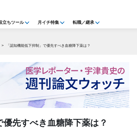
役立ちツール
月イチ特集
転職／継承
「認知機能低下抑制」で優先すべき血糖降下薬は？
で優先すべき血糖降下薬は？