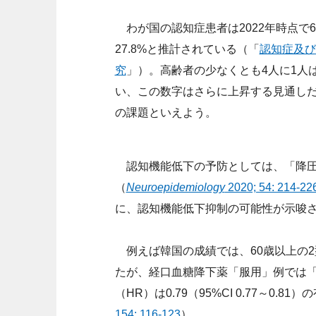
わが国の認知症患者は2022年時点で6
27.8%と推計されている（「
認知症及び
究
」）。高齢者の少なくとも4人に1人
い、この数字はさらに上昇する見通し
の課題といえよう。
認知機能低下の予防としては、「降圧
（
Neuroepidemiology
2020; 54: 214-22
に、認知機能低下抑制の可能性が示唆
例えば韓国の成績では、60歳以上の2型
たが、経口血糖降下薬「服用」例では
（HR）は0.79（95%CI 0.77～0.
154: 116-123
）。