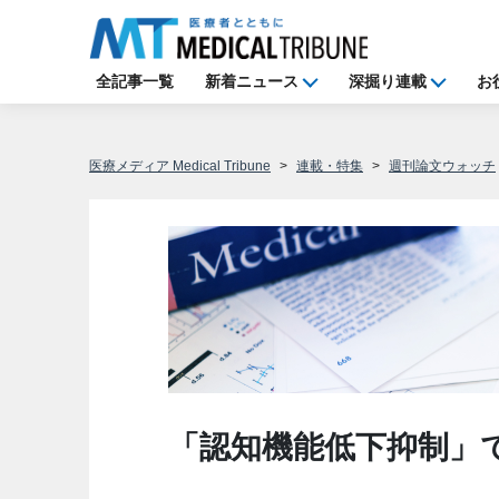
全記事一覧
新着ニュース
深掘り連載
お
医療メディア Medical Tribune
連載・特集
週刊論文ウォッチ
「認知機能低下抑制」