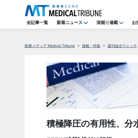
全記事一覧
新着ニュース
深掘り連載
お
医療メディア Medical Tribune
連載・特集
週刊論文ウォッチ
積極降圧の有用性、分水