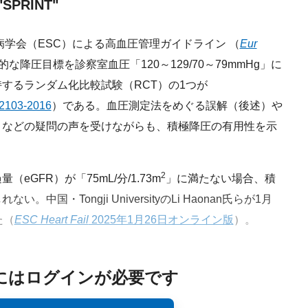
PRINT"
病学会（ESC）による高血圧管理ガイドライン （
Eur
な降圧目標を診察室血圧「120～129/70～79mmHg」に
するランダム化比較試験（RCT）の1つが
 2103-2016
）である。血圧測定法をめぐる誤解（後述）や
」などの疑問の声を受けながらも、積極降圧の有用性を示
2
GFR）が「75mL/分/1.73m
」に満たない場合、積
国・Tongji UniversityのLi Haonan氏らが1月
た（
ESC Heart Fail
2025年1月26日オンライン版
）。
にはログインが必要です