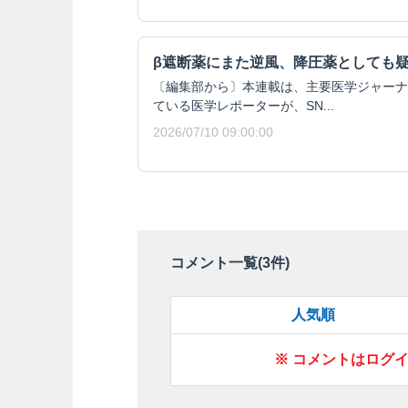
β遮断薬にまた逆風、降圧薬としても
〔編集部から〕本連載は、主要医学ジャーナ
ている医学レポーターが、SN...
2026/07/10 09:00:00
コメント一覧(
3
件)
人気順
※ コメントはログ