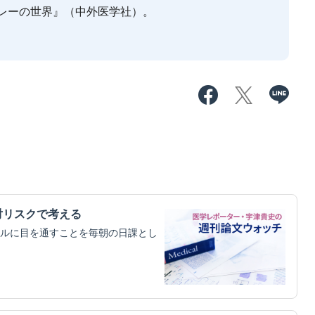
レーの世界』（中外医学社）。
対リスクで考える
ルに目を通すことを毎朝の日課とし