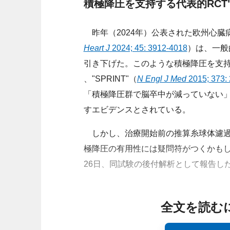
積極降圧を支持する代表的RCT"S
昨年（2024年）公表された欧州心臓
Heart J
2024; 45: 3912-4018
）は、一般的
引き下げた。このような積極降圧を支持
、"SPRINT"（
N Engl J Med
2015; 373:
「積極降圧群で脳卒中が減っていない
すエビデンスとされている。
しかし、治療開始前の推算糸球体濾過量（e
極降圧の有用性には疑問符がつくかもしれない。中
26日、同試験の後付解析として報告し
全文を読む