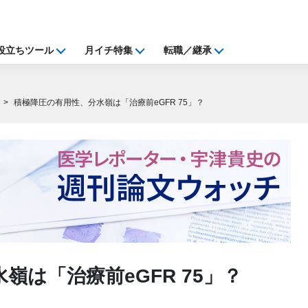
役立ちツール
月イチ特集
転職／継承
積極降圧の有用性、分水嶺は「治療前eGFR 75」？
嶺は「治療前eGFR 75」？