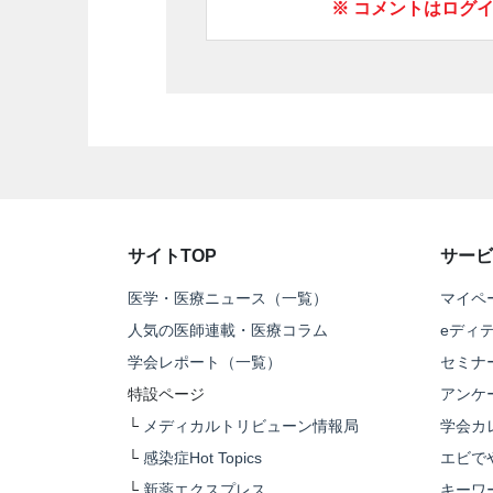
※ コメントはログ
サイトTOP
サービ
医学・医療ニュース（一覧）
マイペ
人気の医師連載・医療コラム
eディ
学会レポート（一覧）
セミナ
特設ページ
アンケ
└
メディカルトリビューン情報局
学会カ
└
感染症Hot Topics
エビで
└
新薬エクスプレス
キーワ