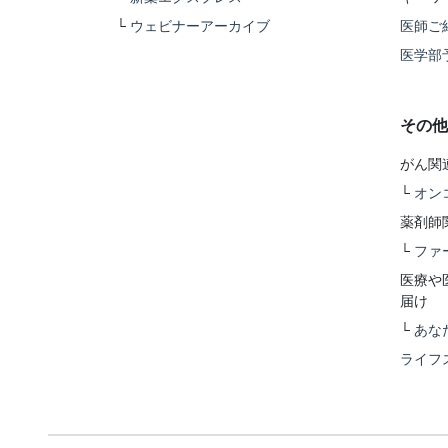
└
ウェビナーアーカイブ
医師ご
医学部
その他
がん関
└
オン
薬剤師
└
ファ
医療や
届け
└
あな
ライフ