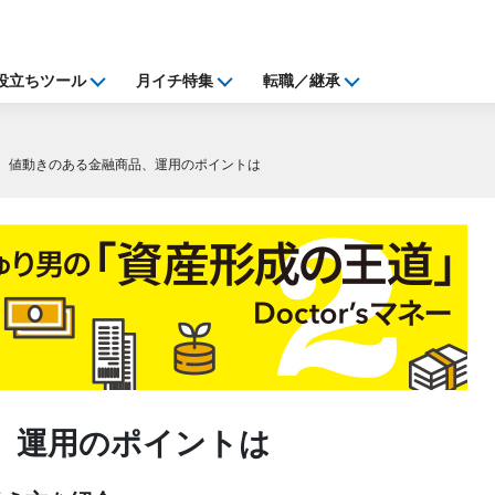
役立ちツール
月イチ特集
転職／継承
値動きのある金融商品、運用のポイントは
、運用のポイントは