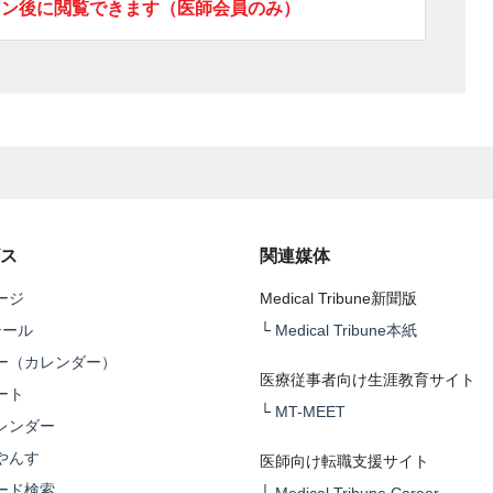
イン後に閲覧できます（医師会員のみ）
ス
関連媒体
ージ
Medical Tribune新聞版
テール
└
Medical Tribune本紙
ー（カレンダー）
医療従事者向け生涯教育サイト
ート
└
MT-MEET
レンダー
やんす
医師向け転職支援サイト
ード検索
└
Medical Tribune Career