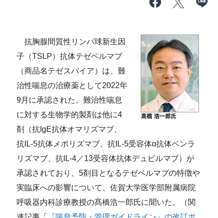
抗胸腺間質性リンパ球新生因
子（TSLP）抗体テゼペルマブ
（商品名テゼスパイア）は、難
治性喘息の治療薬として2022年
9月に承認された。難治性喘息
に対する生物学的製剤は他に4
剤（抗IgE抗体オマリズマブ、
抗IL-5抗体メポリズマブ、抗IL-5受容体α抗体ベンラ
リズマブ、抗IL-4／13受容体抗体デュピルマブ）が
承認されており、5剤目となるテゼペルマブの特徴や
実臨床への影響について、佐賀大学医学部附属病院
呼吸器内科診療教授の髙橋浩一郎氏に聞いた。（関
連記事「
『喘息予防・管理ガイドライン』の改訂ポ