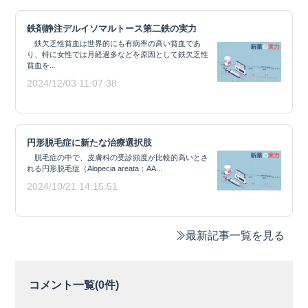
鉄剤静注デルイソマルトース第二鉄の実力
鉄欠乏性貧血は世界的にも有病率の高い貧血であ
り、特に女性では月経過多などを原因として鉄欠乏性
貧血を...
2024/12/03 11:07:38
円形脱毛症に新たな治療選択肢
脱毛症の中で、皮膚科の受診頻度が比較的高いとさ
れる円形脱毛症（Alopecia areata；AA...
2024/10/21 14:15:51
最新記事一覧を見る
コメント一覧(
0
件)